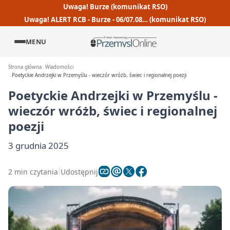
Uwaga! Burze (komunikat RSO)
Uwaga! ALERT RCB - Burze - 06/07.08… (komunikat RSO)
MENU
Strona główna
Wiadomości
Poetyckie Andrzejki w Przemyślu - wieczór wróżb, świec i regionalnej poezji
Poetyckie Andrzejki w Przemyślu -
wieczór wróżb, świec i regionalnej
poezji
3 grudnia 2025
2 min czytania
Udostępnij