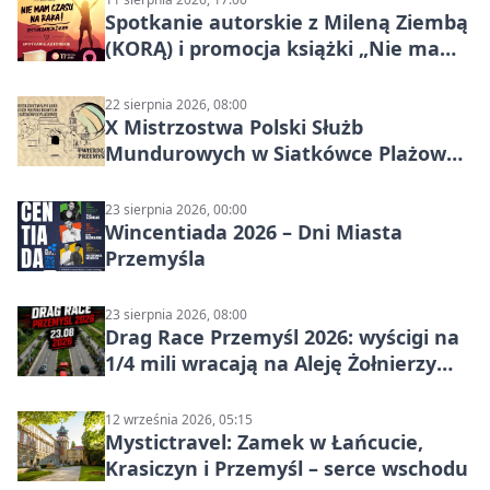
Spotkanie autorskie z Mileną Ziembą
(KORĄ) i promocja książki „Nie mam
czasu na raka! Jestem zajęta życiem”
22 sierpnia 2026, 08:00
X Mistrzostwa Polski Służb
Mundurowych w Siatkówce Plażowej
w Przemyślu
23 sierpnia 2026, 00:00
Wincentiada 2026 – Dni Miasta
Przemyśla
23 sierpnia 2026, 08:00
Drag Race Przemyśl 2026: wyścigi na
1/4 mili wracają na Aleję Żołnierzy
Wyklętych
12 września 2026, 05:15
Mystictravel: Zamek w Łańcucie,
Krasiczyn i Przemyśl – serce wschodu