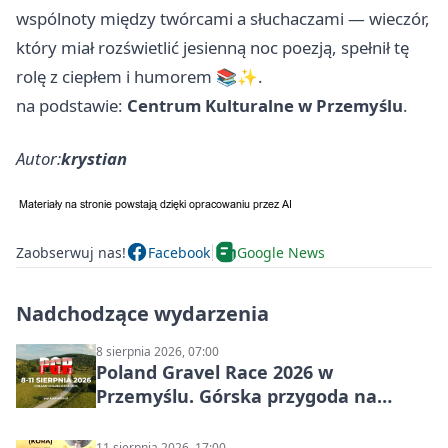
wspólnoty między twórcami a słuchaczami — wieczór,
który miał rozświetlić jesienną noc poezją, spełnił tę
rolę z ciepłem i humorem 📚✨.
na podstawie:
Centrum Kulturalne w Przemyślu
.
Autor:
krystian
Zaobserwuj nas!
Facebook
Google News
Nadchodzące wydarzenia
8 sierpnia 2026, 07:00
Poland Gravel Race 2026 w
Przemyślu. Górska przygoda na
szutrach Karpat
11 sierpnia 2026, 17:00