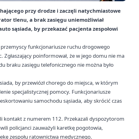
hającego przy drodze i zaczęli natychmiastowe
ator tlenu, a brak zasięgu uniemożliwiał
auto sąsiada, by przekazać pacjenta zespołowi
n przemyscy funkcjonariusze ruchu drogowego
c. Zgłaszający poinformował, że w jego domu nie ma
odu braku zasięgu telefonicznego nie można było
sąsiada, by przewiózł chorego do miejsca, w którym
lenie specjalistycznej pomocy. Funkcjonariusze
o eskortowaniu samochodu sąsiada, aby skrócić czas
ązali kontakt z numerem 112. Przekazali dyspozytorom
hwili policjanci zauważyli karetkę pogotowia,
piekę zespołu ratownictwa medycznego.