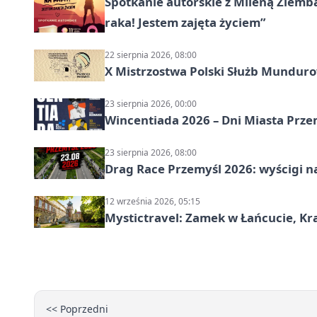
Spotkanie autorskie z Mileną Ziemb
raka! Jestem zajęta życiem”
22 sierpnia 2026, 08:00
X Mistrzostwa Polski Służb Mundur
23 sierpnia 2026, 00:00
Wincentiada 2026 – Dni Miasta Prze
23 sierpnia 2026, 08:00
Drag Race Przemyśl 2026: wyścigi na
12 września 2026, 05:15
Mystictravel: Zamek w Łańcucie, Kr
<< Poprzedni