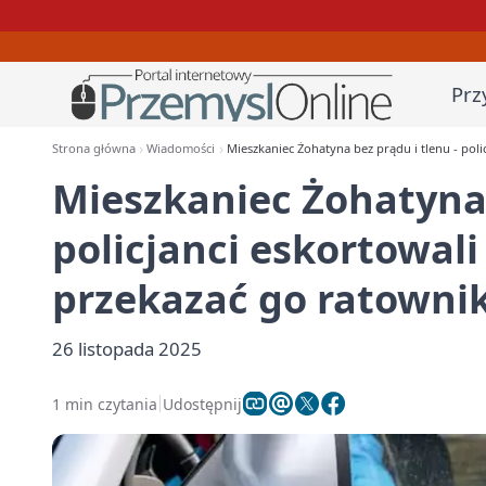
Prz
Strona główna
Wiadomości
Mieszkaniec Żohatyna bez prądu i tlenu - pol
Mieszkaniec Żohatyna 
policjanci eskortowal
przekazać go ratown
26 listopada 2025
1 min czytania
Udostępnij