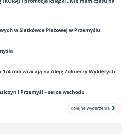
ą (KORĄ) i promocja książki „Nie mam czasu na
owych w Siatkówce Plażowej w Przemyślu
myśla
 1/4 mili wracają na Aleję Żołnierzy Wyklętych
asiczyn i Przemyśl – serce wschodu
Kolejne wydarzenia