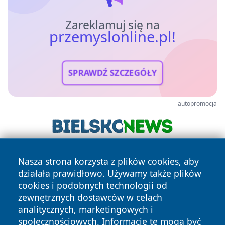
Zareklamuj się na
przemyslonline.pl!
SPRAWDŹ SZCZEGÓŁY
autopromocja
Nasza strona korzysta z plików cookies, aby
działała prawidłowo. Używamy także plików
cookies i podobnych technologii od
zewnętrznych dostawców w celach
analitycznych, marketingowych i
Copyright © 2026 przemyslonline.pl Wszystkie prawa
społecznościowych. Informacje te mogą być
zastrzeżone.