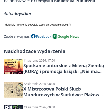
na podstawie:
Przemyska Biblioteka Publiczna
.
Autor:
krystian
Zaobserwuj nas!
Facebook
Google News
Nadchodzące wydarzenia
11 sierpnia 2026, 17:00
Spotkanie autorskie z Mileną Ziembą
(KORĄ) i promocja książki „Nie mam
czasu na raka! Jestem zajęta życiem”
22 sierpnia 2026, 08:00
X Mistrzostwa Polski Służb
Mundurowych w Siatkówce Plażowej
w Przemyślu
23 sierpnia 2026, 00:00