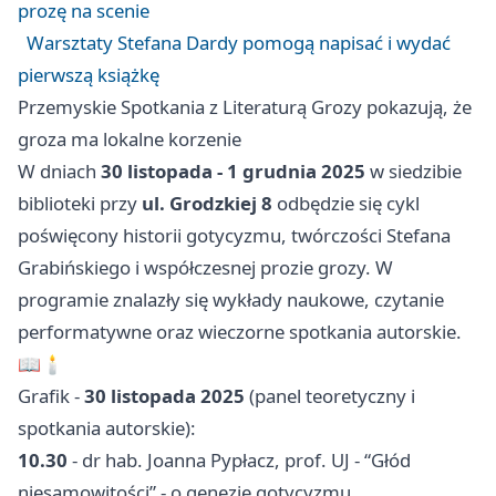
prozę na scenie
Warsztaty Stefana Dardy pomogą napisać i wydać
pierwszą książkę
Przemyskie Spotkania z Literaturą Grozy pokazują, że
groza ma lokalne korzenie
W dniach
30 listopada - 1 grudnia 2025
w siedzibie
biblioteki przy
ul. Grodzkiej 8
odbędzie się cykl
poświęcony historii gotycyzmu, twórczości Stefana
Grabińskiego i współczesnej prozie grozy. W
programie znalazły się wykłady naukowe, czytanie
performatywne oraz wieczorne spotkania autorskie.
📖🕯️
Grafik -
30 listopada 2025
(panel teoretyczny i
spotkania autorskie):
10.30
- dr hab. Joanna Pypłacz, prof. UJ - “Głód
niesamowitości” - o genezie gotycyzmu