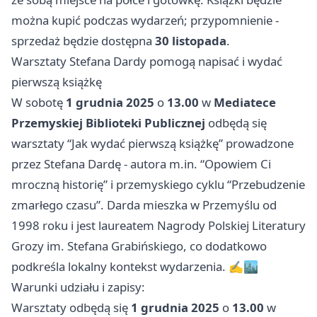
można kupić podczas wydarzeń; przypomnienie -
sprzedaż będzie dostępna
30 listopada
.
Warsztaty Stefana Dardy pomogą napisać i wydać
pierwszą książkę
W sobotę
1 grudnia 2025
o
13.00
w
Mediatece
Przemyskiej Biblioteki Publicznej
odbędą się
warsztaty “Jak wydać pierwszą książkę” prowadzone
przez Stefana Dardę - autora m.in. “Opowiem Ci
mroczną historię” i przemyskiego cyklu “Przebudzenie
zmarłego czasu”. Darda mieszka w Przemyślu od
1998 roku i jest laureatem Nagrody Polskiej Literatury
Grozy im. Stefana Grabińskiego, co dodatkowo
podkreśla lokalny kontekst wydarzenia. ✍️🏙️
Warunki udziału i zapisy:
Warsztaty odbędą się
1 grudnia 2025
o
13.00
w