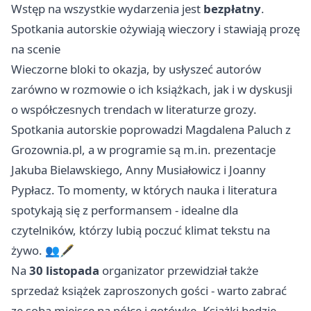
Wstęp na wszystkie wydarzenia jest
bezpłatny
.
Spotkania autorskie ożywiają wieczory i stawiają prozę
na scenie
Wieczorne bloki to okazja, by usłyszeć autorów
zarówno w rozmowie o ich książkach, jak i w dyskusji
o współczesnych trendach w literaturze grozy.
Spotkania autorskie poprowadzi Magdalena Paluch z
Grozownia.pl, a w programie są m.in. prezentacje
Jakuba Bielawskiego, Anny Musiałowicz i Joanny
Pypłacz. To momenty, w których nauka i literatura
spotykają się z performansem - idealne dla
czytelników, którzy lubią poczuć klimat tekstu na
żywo. 👥🖋️
Na
30 listopada
organizator przewidział także
sprzedaż książek zaproszonych gości - warto zabrać
ze sobą miejsce na półce i gotówkę. Książki będzie