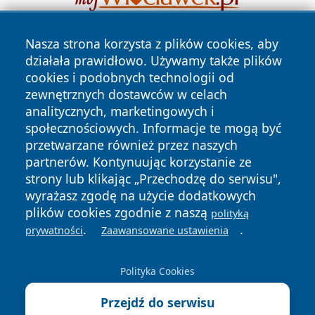
Nasza strona korzysta z plików cookies, aby
działała prawidłowo. Używamy także plików
cookies i podobnych technologii od
zewnętrznych dostawców w celach
analitycznych, marketingowych i
społecznościowych. Informacje te mogą być
Copyright © 2026 przemyslonline.pl Wszystkie prawa
zastrzeżone.
przetwarzane również przez naszych
partnerów. Kontynuując korzystanie ze
strony lub klikając „Przechodzę do serwisu",
Polityka
Polityka
wyrażasz zgodę na użycie dodatkowych
News
Autorzy
Prywatności
Cookies
plików cookies zgodnie z naszą
polityką
.
.
prywatności
Zaawansowane ustawienia
Polityka Cookies
Przejdź do serwisu