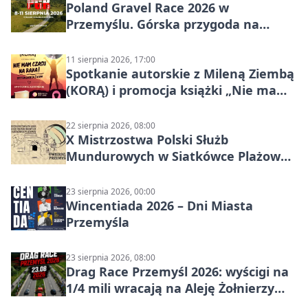
Poland Gravel Race 2026 w
Przemyślu. Górska przygoda na
szutrach Karpat
11 sierpnia 2026, 17:00
Spotkanie autorskie z Mileną Ziembą
(KORĄ) i promocja książki „Nie mam
czasu na raka! Jestem zajęta życiem”
22 sierpnia 2026, 08:00
X Mistrzostwa Polski Służb
Mundurowych w Siatkówce Plażowej
w Przemyślu
23 sierpnia 2026, 00:00
Wincentiada 2026 – Dni Miasta
Przemyśla
23 sierpnia 2026, 08:00
Drag Race Przemyśl 2026: wyścigi na
1/4 mili wracają na Aleję Żołnierzy
Wyklętych