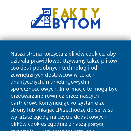
Nasza strona korzysta z plików cookies, aby
działała prawidłowo. Używamy także plików
cookies i podobnych technologii od
zewnętrznych dostawców w celach
Copyright © 2026 przemyslonline.pl Wszystkie prawa
analitycznych, marketingowych i
zastrzeżone.
społecznościowych. Informacje te mogą być
przetwarzane również przez naszych
partnerów. Kontynuując korzystanie ze
Polityka
Polityka
News
Autorzy
strony lub klikając „Przechodzę do serwisu",
Prywatności
Cookies
wyrażasz zgodę na użycie dodatkowych
plików cookies zgodnie z naszą
polityką
.
.