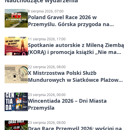
Nadchodzące wydarzenia
8 sierpnia 2026, 07:00
Poland Gravel Race 2026 w
Przemyślu. Górska przygoda na
szutrach Karpat
11 sierpnia 2026, 17:00
Spotkanie autorskie z Mileną Ziembą
(KORĄ) i promocja książki „Nie mam
czasu na raka! Jestem zajęta życiem”
22 sierpnia 2026, 08:00
X Mistrzostwa Polski Służb
Mundurowych w Siatkówce Plażowej
w Przemyślu
23 sierpnia 2026, 00:00
Wincentiada 2026 – Dni Miasta
Przemyśla
23 sierpnia 2026, 08:00
Drag Race Przemyśl 2026: wyścigi na