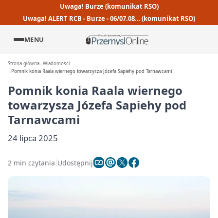
Uwaga! Burze (komunikat RSO)
Uwaga! ALERT RCB - Burze - 06/07.08… (komunikat RSO)
MENU
Strona główna
Wiadomości
Pomnik konia Raala wiernego towarzysza Józefa Sapiehy pod Tarnawcami
Pomnik konia Raala wiernego
towarzysza Józefa Sapiehy pod
Tarnawcami
24 lipca 2025
2 min czytania
Udostępnij