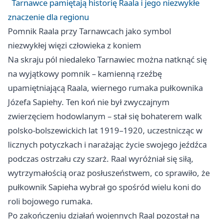
Tarnawce pamiętają historię Raala i jego niezwykłe
znaczenie dla regionu
Pomnik Raala przy Tarnawcach jako symbol
niezwykłej więzi człowieka z koniem
Na skraju pól niedaleko Tarnawiec można natknąć się
na wyjątkowy pomnik – kamienną rzeźbę
upamiętniającą Raala, wiernego rumaka pułkownika
Józefa Sapiehy. Ten koń nie był zwyczajnym
zwierzęciem hodowlanym – stał się bohaterem walk
polsko-bolszewickich lat 1919–1920, uczestnicząc w
licznych potyczkach i narażając życie swojego jeźdźca
podczas ostrzału czy szarż. Raal wyróżniał się siłą,
wytrzymałością oraz posłuszeństwem, co sprawiło, że
pułkownik Sapieha wybrał go spośród wielu koni do
roli bojowego rumaka.
Po zakończeniu działań wojennych Raal pozostał na