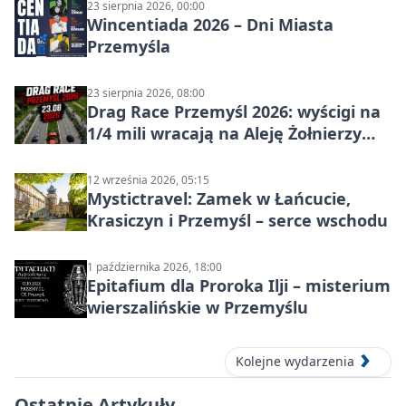
23 sierpnia 2026, 00:00
Wincentiada 2026 – Dni Miasta
Przemyśla
23 sierpnia 2026, 08:00
Drag Race Przemyśl 2026: wyścigi na
1/4 mili wracają na Aleję Żołnierzy
Wyklętych
12 września 2026, 05:15
Mystictravel: Zamek w Łańcucie,
Krasiczyn i Przemyśl – serce wschodu
1 października 2026, 18:00
Epitafium dla Proroka Ilji – misterium
wierszalińskie w Przemyślu
Kolejne wydarzenia
Ostatnie Artykuły