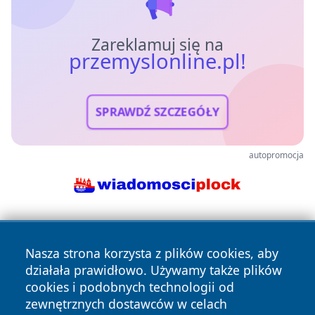
Zareklamuj się na
przemyslonline.pl!
SPRAWDŹ SZCZEGÓŁY
autopromocja
Nasza strona korzysta z plików cookies, aby
działała prawidłowo. Używamy także plików
cookies i podobnych technologii od
zewnętrznych dostawców w celach
Copyright © 2026 przemyslonline.pl Wszystkie prawa