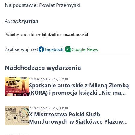
Na podstawie: Powiat Przemyski
Autor:
krystian
Zaobserwuj nas!
Facebook
Google News
Nadchodzące wydarzenia
11 sierpnia 2026, 17:00
Spotkanie autorskie z Mileną Ziembą
(KORĄ) i promocja książki „Nie mam
czasu na raka! Jestem zajęta życiem”
22 sierpnia 2026, 08:00
X Mistrzostwa Polski Służb
Mundurowych w Siatkówce Plażowej
w Przemyślu