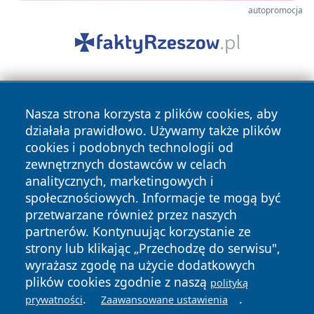
autopromocja
Nasza strona korzysta z plików cookies, aby
działała prawidłowo. Używamy także plików
cookies i podobnych technologii od
zewnętrznych dostawców w celach
Copyright © 2026 przemyslonline.pl Wszystkie prawa
analitycznych, marketingowych i
zastrzeżone.
społecznościowych. Informacje te mogą być
przetwarzane również przez naszych
partnerów. Kontynuując korzystanie ze
Polityka
Polityka
News
Autorzy
strony lub klikając „Przechodzę do serwisu",
Prywatności
Cookies
wyrażasz zgodę na użycie dodatkowych
plików cookies zgodnie z naszą
polityką
.
.
prywatności
Zaawansowane ustawienia