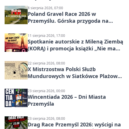
8 sierpnia 2026, 07:00
Poland Gravel Race 2026 w
Przemyślu. Górska przygoda na
szutrach Karpat
11 sierpnia 2026, 17:00
Spotkanie autorskie z Mileną Ziembą
(KORĄ) i promocja książki „Nie mam
czasu na raka! Jestem zajęta życiem”
22 sierpnia 2026, 08:00
X Mistrzostwa Polski Służb
Mundurowych w Siatkówce Plażowej
w Przemyślu
23 sierpnia 2026, 00:00
Wincentiada 2026 – Dni Miasta
Przemyśla
23 sierpnia 2026, 08:00
Drag Race Przemyśl 2026: wyścigi na