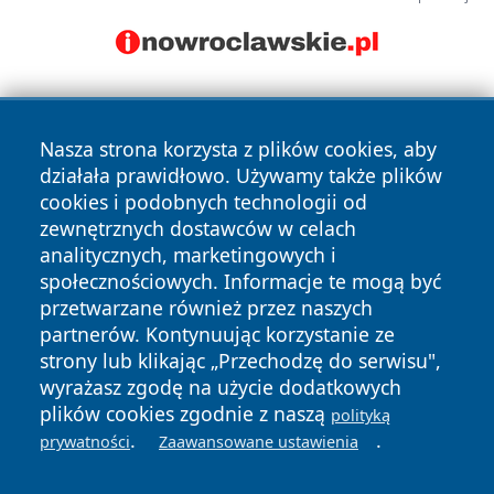
Nasza strona korzysta z plików cookies, aby
działała prawidłowo. Używamy także plików
cookies i podobnych technologii od
zewnętrznych dostawców w celach
Copyright © 2026 przemyslonline.pl Wszystkie prawa
analitycznych, marketingowych i
zastrzeżone.
społecznościowych. Informacje te mogą być
przetwarzane również przez naszych
partnerów. Kontynuując korzystanie ze
Polityka
Polityka
News
Autorzy
strony lub klikając „Przechodzę do serwisu",
Prywatności
Cookies
wyrażasz zgodę na użycie dodatkowych
plików cookies zgodnie z naszą
polityką
.
.
prywatności
Zaawansowane ustawienia