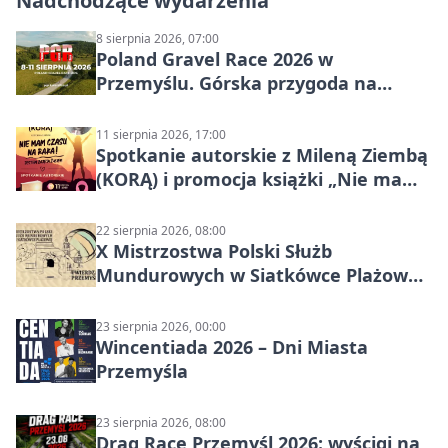
Nadchodzące wydarzenia
8 sierpnia 2026, 07:00
Poland Gravel Race 2026 w
Przemyślu. Górska przygoda na
szutrach Karpat
11 sierpnia 2026, 17:00
Spotkanie autorskie z Mileną Ziembą
(KORĄ) i promocja książki „Nie mam
czasu na raka! Jestem zajęta życiem”
22 sierpnia 2026, 08:00
X Mistrzostwa Polski Służb
Mundurowych w Siatkówce Plażowej
w Przemyślu
23 sierpnia 2026, 00:00
Wincentiada 2026 – Dni Miasta
Przemyśla
23 sierpnia 2026, 08:00
Drag Race Przemyśl 2026: wyścigi na