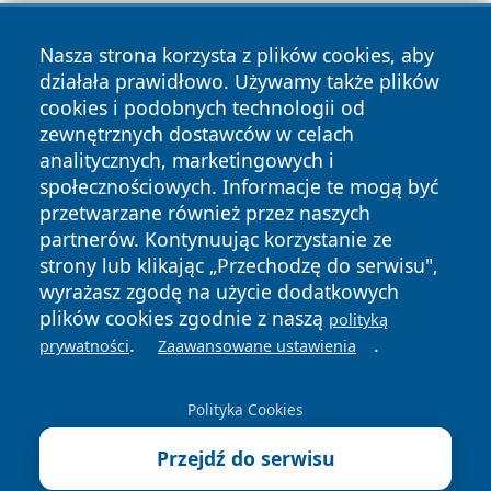
Nasza strona korzysta z plików cookies, aby
działała prawidłowo. Używamy także plików
cookies i podobnych technologii od
zewnętrznych dostawców w celach
analitycznych, marketingowych i
Copyright © 2026 przemyslonline.pl Wszystkie prawa
społecznościowych. Informacje te mogą być
zastrzeżone.
przetwarzane również przez naszych
partnerów. Kontynuując korzystanie ze
strony lub klikając „Przechodzę do serwisu",
Polityka
Polityka
News
Autorzy
wyrażasz zgodę na użycie dodatkowych
Prywatności
Cookies
plików cookies zgodnie z naszą
polityką
.
.
prywatności
Zaawansowane ustawienia
Polityka Cookies
Przejdź do serwisu