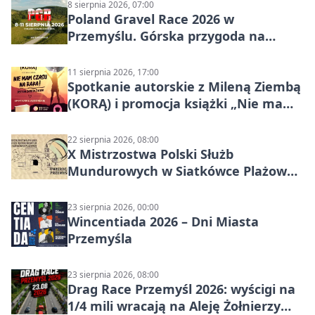
8 sierpnia 2026, 07:00
Poland Gravel Race 2026 w
Przemyślu. Górska przygoda na
szutrach Karpat
11 sierpnia 2026, 17:00
Spotkanie autorskie z Mileną Ziembą
(KORĄ) i promocja książki „Nie mam
czasu na raka! Jestem zajęta życiem”
22 sierpnia 2026, 08:00
X Mistrzostwa Polski Służb
Mundurowych w Siatkówce Plażowej
w Przemyślu
23 sierpnia 2026, 00:00
Wincentiada 2026 – Dni Miasta
Przemyśla
23 sierpnia 2026, 08:00
Drag Race Przemyśl 2026: wyścigi na
1/4 mili wracają na Aleję Żołnierzy