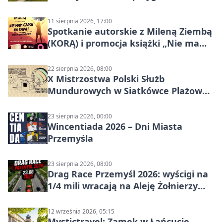
szutrach Karpat
11 sierpnia 2026, 17:00
Spotkanie autorskie z Mileną Ziembą
(KORĄ) i promocja książki „Nie mam
czasu na raka! Jestem zajęta życiem”
22 sierpnia 2026, 08:00
X Mistrzostwa Polski Służb
Mundurowych w Siatkówce Plażowej
w Przemyślu
23 sierpnia 2026, 00:00
Wincentiada 2026 – Dni Miasta
Przemyśla
23 sierpnia 2026, 08:00
Drag Race Przemyśl 2026: wyścigi na
1/4 mili wracają na Aleję Żołnierzy
Wyklętych
12 września 2026, 05:15
Mystictravel: Zamek w Łańcucie,