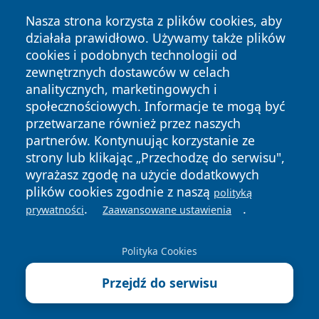
Nasza strona korzysta z plików cookies, aby
działała prawidłowo. Używamy także plików
cookies i podobnych technologii od
zewnętrznych dostawców w celach
Copyright © 2026 przemyslonline.pl Wszystkie prawa
analitycznych, marketingowych i
zastrzeżone.
społecznościowych. Informacje te mogą być
przetwarzane również przez naszych
partnerów. Kontynuując korzystanie ze
Polityka
Polityka
News
Autorzy
strony lub klikając „Przechodzę do serwisu",
Prywatności
Cookies
wyrażasz zgodę na użycie dodatkowych
plików cookies zgodnie z naszą
polityką
.
.
prywatności
Zaawansowane ustawienia
Polityka Cookies
Przejdź do serwisu