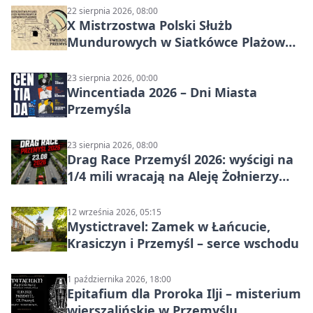
22 sierpnia 2026, 08:00
X Mistrzostwa Polski Służb
Mundurowych w Siatkówce Plażowej
w Przemyślu
23 sierpnia 2026, 00:00
Wincentiada 2026 – Dni Miasta
Przemyśla
23 sierpnia 2026, 08:00
Drag Race Przemyśl 2026: wyścigi na
1/4 mili wracają na Aleję Żołnierzy
Wyklętych
12 września 2026, 05:15
Mystictravel: Zamek w Łańcucie,
Krasiczyn i Przemyśl – serce wschodu
1 października 2026, 18:00
Epitafium dla Proroka Ilji – misterium
wierszalińskie w Przemyślu