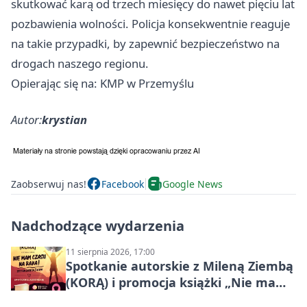
skutkować karą od trzech miesięcy do nawet pięciu lat
pozbawienia wolności. Policja konsekwentnie reaguje
na takie przypadki, by zapewnić bezpieczeństwo na
drogach naszego regionu.
Opierając się na: KMP w Przemyślu
Autor:
krystian
Zaobserwuj nas!
Facebook
Google News
Nadchodzące wydarzenia
11 sierpnia 2026, 17:00
Spotkanie autorskie z Mileną Ziembą
(KORĄ) i promocja książki „Nie mam
czasu na raka! Jestem zajęta życiem”