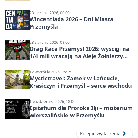
w Przemyślu
23 sierpnia 2026, 00:00
Wincentiada 2026 – Dni Miasta
Przemyśla
23 sierpnia 2026, 08:00
Drag Race Przemyśl 2026: wyścigi na
1/4 mili wracają na Aleję Żołnierzy
Wyklętych
12 września 2026, 05:15
Mystictravel: Zamek w Łańcucie,
Krasiczyn i Przemyśl – serce wschodu
1 października 2026, 18:00
Epitafium dla Proroka Ilji – misterium
wierszalińskie w Przemyślu
Kolejne wydarzenia