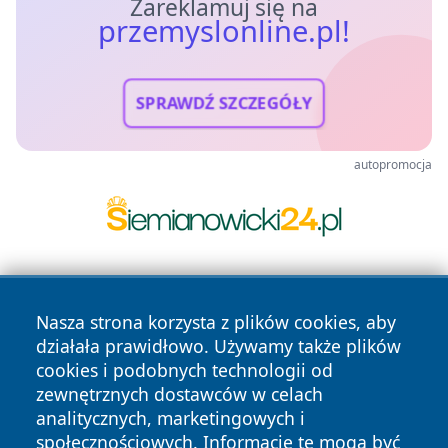
Zareklamuj się na
przemyslonline.pl!
SPRAWDŹ SZCZEGÓŁY
autopromocja
Nasza strona korzysta z plików cookies, aby
działała prawidłowo. Używamy także plików
cookies i podobnych technologii od
zewnętrznych dostawców w celach
Copyright © 2026 przemyslonline.pl Wszystkie prawa
analitycznych, marketingowych i
zastrzeżone.
społecznościowych. Informacje te mogą być