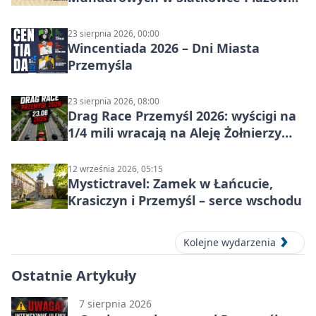
w Przemyślu
23 sierpnia 2026, 00:00
Wincentiada 2026 – Dni Miasta
Przemyśla
23 sierpnia 2026, 08:00
Drag Race Przemyśl 2026: wyścigi na
1/4 mili wracają na Aleję Żołnierzy
Wyklętych
12 września 2026, 05:15
Mystictravel: Zamek w Łańcucie,
Krasiczyn i Przemyśl – serce wschodu
Kolejne wydarzenia
Ostatnie Artykuły
7 sierpnia 2026