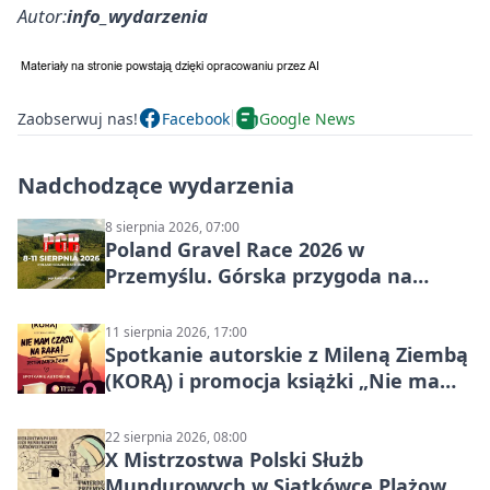
Autor:
info_wydarzenia
Zaobserwuj nas!
Facebook
Google News
Nadchodzące wydarzenia
8 sierpnia 2026, 07:00
Poland Gravel Race 2026 w
Przemyślu. Górska przygoda na
szutrach Karpat
11 sierpnia 2026, 17:00
Spotkanie autorskie z Mileną Ziembą
(KORĄ) i promocja książki „Nie mam
czasu na raka! Jestem zajęta życiem”
22 sierpnia 2026, 08:00
X Mistrzostwa Polski Służb
Mundurowych w Siatkówce Plażowej