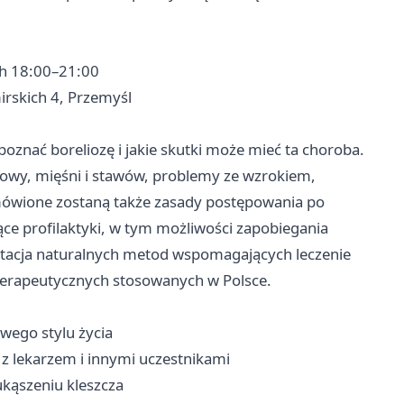
ch 18:00–21:00
rskich 4, Przemyśl
poznać boreliozę i jakie skutki może mieć ta choroba.
głowy, mięśni i stawów, problemy ze wzrokiem,
mówione zostaną także zasady postępowania po
ące profilaktyki, w tym możliwości zapobiegania
ntacja naturalnych metod wspomagających leczenie
terapeutycznych stosowanych w Polsce.
owego stylu życia
z lekarzem i innymi uczestnikami
kąszeniu kleszcza