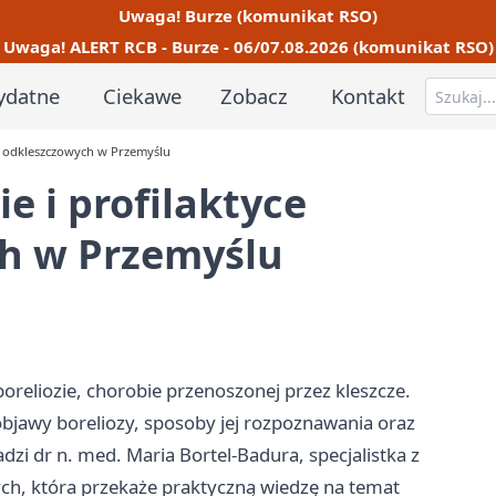
Uwaga! Burze (komunikat RSO)
Uwaga! ALERT RCB - Burze - 06/07.08.2026 (komunikat RSO)
ydatne
Ciekawe
Zobacz
Kontakt
ób odkleszczowych w Przemyślu
e i profilaktyce
h w Przemyślu
reliozie, chorobie przenoszonej przez kleszcze.
bjawy boreliozy, sposoby jej rozpoznawania oraz
i dr n. med. Maria Bortel-Badura, specjalistka z
ych, która przekaże praktyczną wiedzę na temat