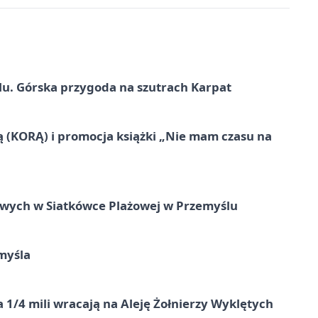
u. Górska przygoda na szutrach Karpat
ą (KORĄ) i promocja książki „Nie mam czasu na
owych w Siatkówce Plażowej w Przemyślu
myśla
 1/4 mili wracają na Aleję Żołnierzy Wyklętych