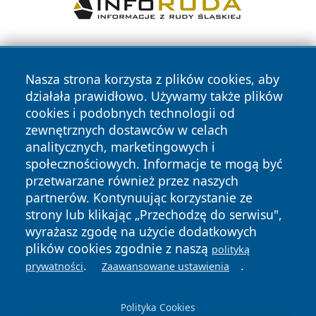
Nasza strona korzysta z plików cookies, aby
działała prawidłowo. Używamy także plików
cookies i podobnych technologii od
zewnętrznych dostawców w celach
Copyright © 2026 przemyslonline.pl Wszystkie prawa
analitycznych, marketingowych i
zastrzeżone.
społecznościowych. Informacje te mogą być
przetwarzane również przez naszych
partnerów. Kontynuując korzystanie ze
Polityka
Polityka
News
Autorzy
strony lub klikając „Przechodzę do serwisu",
Prywatności
Cookies
wyrażasz zgodę na użycie dodatkowych
plików cookies zgodnie z naszą
polityką
.
.
prywatności
Zaawansowane ustawienia
Polityka Cookies