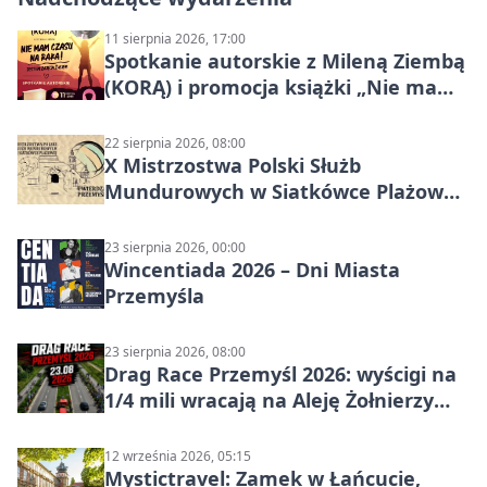
11 sierpnia 2026, 17:00
Spotkanie autorskie z Mileną Ziembą
(KORĄ) i promocja książki „Nie mam
czasu na raka! Jestem zajęta życiem”
22 sierpnia 2026, 08:00
X Mistrzostwa Polski Służb
Mundurowych w Siatkówce Plażowej
w Przemyślu
23 sierpnia 2026, 00:00
Wincentiada 2026 – Dni Miasta
Przemyśla
23 sierpnia 2026, 08:00
Drag Race Przemyśl 2026: wyścigi na
1/4 mili wracają na Aleję Żołnierzy
Wyklętych
12 września 2026, 05:15
Mystictravel: Zamek w Łańcucie,