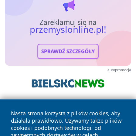
Zareklamuj się na
przemyslonline.pl!
SPRAWDŹ SZCZEGÓŁY
autopromocja
Nasza strona korzysta z plików cookies, aby
działała prawidłowo. Używamy także plików
cookies i podobnych technologii od
zewnętrznych dostawców w celach