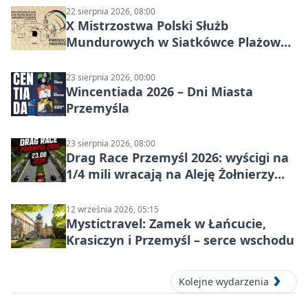
22 sierpnia 2026, 08:00
X Mistrzostwa Polski Służb
Mundurowych w Siatkówce Plażowej
w Przemyślu
23 sierpnia 2026, 00:00
Wincentiada 2026 – Dni Miasta
Przemyśla
23 sierpnia 2026, 08:00
Drag Race Przemyśl 2026: wyścigi na
1/4 mili wracają na Aleję Żołnierzy
Wyklętych
12 września 2026, 05:15
Mystictravel: Zamek w Łańcucie,
Krasiczyn i Przemyśl – serce wschodu
Kolejne wydarzenia