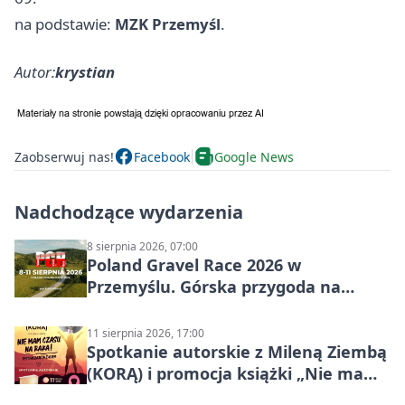
na podstawie:
MZK Przemyśl
.
Autor:
krystian
Zaobserwuj nas!
Facebook
Google News
Nadchodzące wydarzenia
8 sierpnia 2026, 07:00
Poland Gravel Race 2026 w
Przemyślu. Górska przygoda na
szutrach Karpat
11 sierpnia 2026, 17:00
Spotkanie autorskie z Mileną Ziembą
(KORĄ) i promocja książki „Nie mam
czasu na raka! Jestem zajęta życiem”