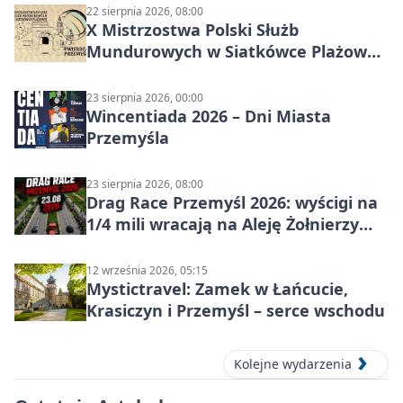
22 sierpnia 2026, 08:00
X Mistrzostwa Polski Służb
Mundurowych w Siatkówce Plażowej
w Przemyślu
23 sierpnia 2026, 00:00
Wincentiada 2026 – Dni Miasta
Przemyśla
23 sierpnia 2026, 08:00
Drag Race Przemyśl 2026: wyścigi na
1/4 mili wracają na Aleję Żołnierzy
Wyklętych
12 września 2026, 05:15
Mystictravel: Zamek w Łańcucie,
Krasiczyn i Przemyśl – serce wschodu
Kolejne wydarzenia