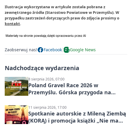
Ilustracja wykorzystana w artykule została pobrana z
zewnętrznego źródła (Starostwo Powiatowe w Przemyślu). W
przypadku zastrzeżeń dotyczących praw do zdjęcia prosimy o
kontakt
.
Zaobserwuj nas!
Facebook
Google News
Nadchodzące wydarzenia
8 sierpnia 2026, 07:00
Poland Gravel Race 2026 w
Przemyślu. Górska przygoda na
szutrach Karpat
11 sierpnia 2026, 17:00
Spotkanie autorskie z Mileną Ziembą
(KORĄ) i promocja książki „Nie mam
czasu na raka! Jestem zajęta życiem”