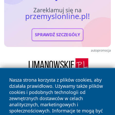
Zareklamuj się na
przemyslonline.pl!
SPRAWDŹ SZCZEGÓŁY
autopromocja
Nasza strona korzysta z plików cookies, aby
działała prawidłowo. Używamy także plików
cookies i podobnych technologii od
zewnętrznych dostawców w celach
analitycznych, marketingowych i
społecznościowych. Informacje te mogą być
Copyright © 2026 przemyslonline.pl Wszystkie prawa