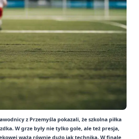
zawodnicy z Przemyśla pokazali, że szkolna piłka
ka. W grze były nie tylko gole, ale też presja,
iekowej ważą równie dużo jak technika. W finale