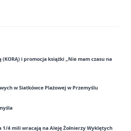
ą (KORĄ) i promocja książki „Nie mam czasu na
owych w Siatkówce Plażowej w Przemyślu
myśla
 1/4 mili wracają na Aleję Żołnierzy Wyklętych