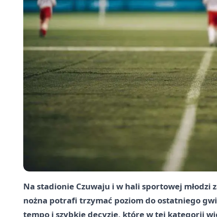
Na stadionie Czuwaju i w hali sportowej młodzi 
nożna potrafi trzymać poziom do ostatniego gwizd
tempo i szybkie decyzje, które w tej kategorii w