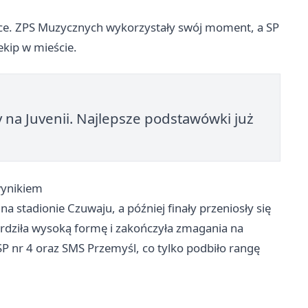
piłce. ZPS Muzycznych wykorzystały swój moment, a SP
ekip w mieście.
y na Juvenii. Najlepsze podstawówki już
wynikiem
 stadionie Czuwaju, a później finały przeniosły się
erdziła wysoką formę i zakończyła zmagania na
SP nr 4 oraz SMS Przemyśl, co tylko podbiło rangę