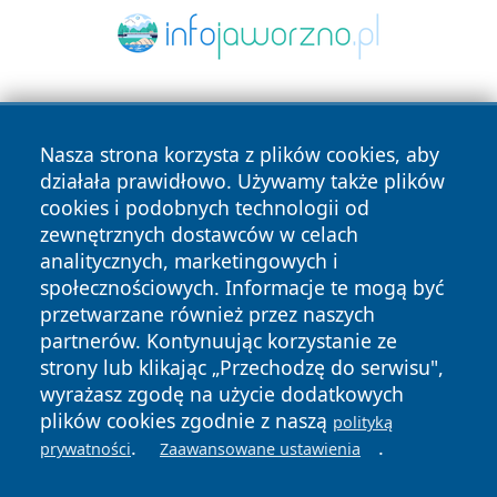
Nasza strona korzysta z plików cookies, aby
działała prawidłowo. Używamy także plików
cookies i podobnych technologii od
zewnętrznych dostawców w celach
Copyright © 2026 przemyslonline.pl Wszystkie prawa
analitycznych, marketingowych i
zastrzeżone.
społecznościowych. Informacje te mogą być
przetwarzane również przez naszych
partnerów. Kontynuując korzystanie ze
Polityka
Polityka
News
Autorzy
strony lub klikając „Przechodzę do serwisu",
Prywatności
Cookies
wyrażasz zgodę na użycie dodatkowych
plików cookies zgodnie z naszą
polityką
.
.
prywatności
Zaawansowane ustawienia