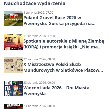
Nadchodzące wydarzenia
8 sierpnia 2026, 07:00
Poland Gravel Race 2026 w
Przemyślu. Górska przygoda na
szutrach Karpat
11 sierpnia 2026, 17:00
Spotkanie autorskie z Mileną Ziembą
(KORĄ) i promocja książki „Nie mam
czasu na raka! Jestem zajęta życiem”
22 sierpnia 2026, 08:00
X Mistrzostwa Polski Służb
Mundurowych w Siatkówce Plażowej
w Przemyślu
23 sierpnia 2026, 00:00
Wincentiada 2026 – Dni Miasta
Przemyśla
23 sierpnia 2026, 08:00