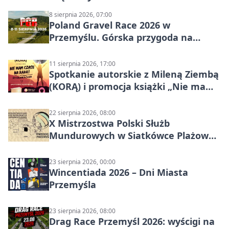
8 sierpnia 2026, 07:00
Poland Gravel Race 2026 w
Przemyślu. Górska przygoda na
szutrach Karpat
11 sierpnia 2026, 17:00
Spotkanie autorskie z Mileną Ziembą
(KORĄ) i promocja książki „Nie mam
czasu na raka! Jestem zajęta życiem”
22 sierpnia 2026, 08:00
X Mistrzostwa Polski Służb
Mundurowych w Siatkówce Plażowej
w Przemyślu
23 sierpnia 2026, 00:00
Wincentiada 2026 – Dni Miasta
Przemyśla
23 sierpnia 2026, 08:00
Drag Race Przemyśl 2026: wyścigi na