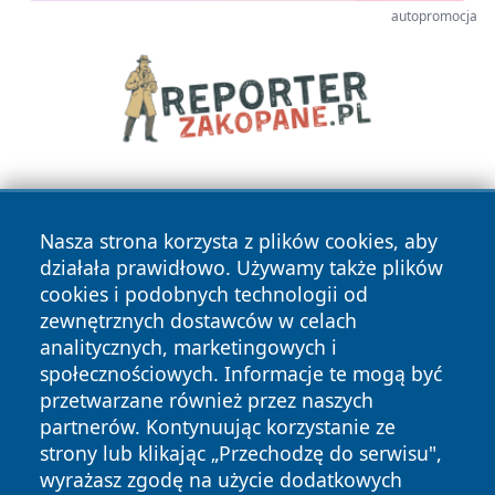
autopromocja
Nasza strona korzysta z plików cookies, aby
działała prawidłowo. Używamy także plików
cookies i podobnych technologii od
zewnętrznych dostawców w celach
Copyright © 2026 przemyslonline.pl Wszystkie prawa
analitycznych, marketingowych i
zastrzeżone.
społecznościowych. Informacje te mogą być
przetwarzane również przez naszych
partnerów. Kontynuując korzystanie ze
Polityka
Polityka
News
Autorzy
strony lub klikając „Przechodzę do serwisu",
Prywatności
Cookies
wyrażasz zgodę na użycie dodatkowych