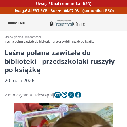
Uwaga! Upał (komunikat RSO)
Uwaga! ALERT RCB - Burze - 06/07.08… (komunikat RSO)
MENU
Strona główna
Wiadomości
Leśna polana zawitała do biblioteki - przedszkolaki ruszyły po książkę
Leśna polana zawitała do
biblioteki - przedszkolaki ruszyły
po książkę
20 maja 2026
2 min czytania
Udostępnij