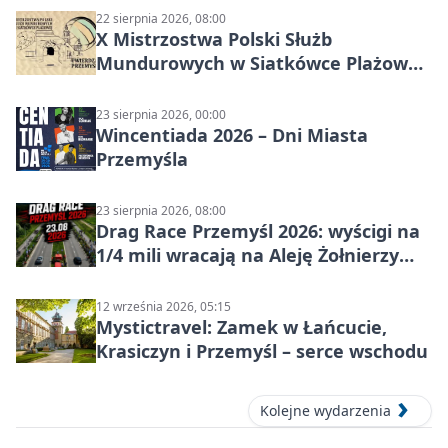
22 sierpnia 2026, 08:00
X Mistrzostwa Polski Służb
Mundurowych w Siatkówce Plażowej
w Przemyślu
23 sierpnia 2026, 00:00
Wincentiada 2026 – Dni Miasta
Przemyśla
23 sierpnia 2026, 08:00
Drag Race Przemyśl 2026: wyścigi na
1/4 mili wracają na Aleję Żołnierzy
Wyklętych
12 września 2026, 05:15
Mystictravel: Zamek w Łańcucie,
Krasiczyn i Przemyśl – serce wschodu
Kolejne wydarzenia