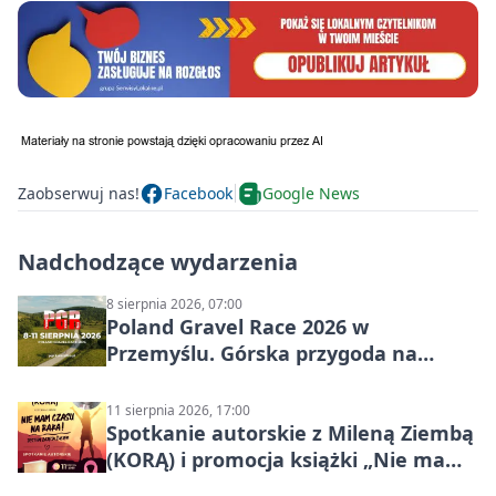
Zaobserwuj nas!
Facebook
Google News
Nadchodzące wydarzenia
8 sierpnia 2026, 07:00
Poland Gravel Race 2026 w
Przemyślu. Górska przygoda na
szutrach Karpat
11 sierpnia 2026, 17:00
Spotkanie autorskie z Mileną Ziembą
(KORĄ) i promocja książki „Nie mam
czasu na raka! Jestem zajęta życiem”