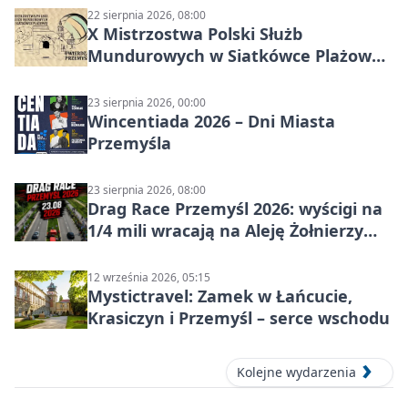
22 sierpnia 2026, 08:00
X Mistrzostwa Polski Służb
Mundurowych w Siatkówce Plażowej
w Przemyślu
23 sierpnia 2026, 00:00
Wincentiada 2026 – Dni Miasta
Przemyśla
23 sierpnia 2026, 08:00
Drag Race Przemyśl 2026: wyścigi na
1/4 mili wracają na Aleję Żołnierzy
Wyklętych
12 września 2026, 05:15
Mystictravel: Zamek w Łańcucie,
Krasiczyn i Przemyśl – serce wschodu
Kolejne wydarzenia