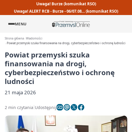
Uwaga! Burze (komunikat RSO)
Uwaga! ALERT RCB - Burze - 06/07.08… (komunikat RSO)
MENU
Strona główna
Wiadomości
Powiat przemyski szuka finansowania na drogi, cyberbezpieczeństwo i ochronę ludności
Powiat przemyski szuka
finansowania na drogi,
cyberbezpieczeństwo i ochronę
ludności
21 maja 2026
2 min czytania
Udostępnij