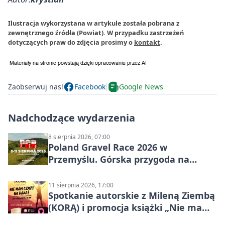
Ilustracja wykorzystana w artykule została pobrana z
zewnętrznego źródła (Powiat). W przypadku zastrzeżeń
dotyczących praw do zdjęcia prosimy o
kontakt
.
Zaobserwuj nas!
Facebook
Google News
Nadchodzące wydarzenia
8 sierpnia 2026, 07:00
Poland Gravel Race 2026 w
Przemyślu. Górska przygoda na
szutrach Karpat
11 sierpnia 2026, 17:00
Spotkanie autorskie z Mileną Ziembą
(KORĄ) i promocja książki „Nie mam
czasu na raka! Jestem zajęta życiem”