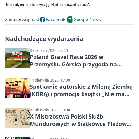
Zaobserwuj nas!
Facebook
Google News
Nadchodzące wydarzenia
8 sierpnia 2026, 07:00
Poland Gravel Race 2026 w
Przemyślu. Górska przygoda na
szutrach Karpat
11 sierpnia 2026, 17:00
Spotkanie autorskie z Mileną Ziembą
(KORĄ) i promocja książki „Nie mam
czasu na raka! Jestem zajęta życiem”
22 sierpnia 2026, 08:00
X Mistrzostwa Polski Służb
Mundurowych w Siatkówce Plażowej
w Przemyślu