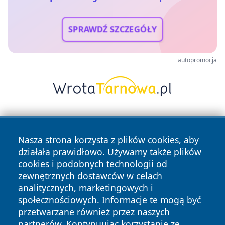
SPRAWDŹ SZCZEGÓŁY
autopromocja
Nasza strona korzysta z plików cookies, aby
działała prawidłowo. Używamy także plików
cookies i podobnych technologii od
zewnętrznych dostawców w celach
Copyright © 2026 przemyslonline.pl Wszystkie prawa
analitycznych, marketingowych i
zastrzeżone.
społecznościowych. Informacje te mogą być
przetwarzane również przez naszych
partnerów. Kontynuując korzystanie ze
Polityka
Polityka