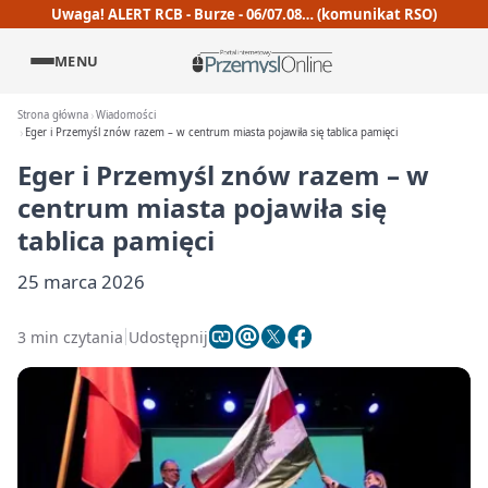
Uwaga! ALERT RCB - Burze - 06/07.08… (komunikat RSO)
MENU
Strona główna
Wiadomości
Eger i Przemyśl znów razem – w centrum miasta pojawiła się tablica pamięci
Eger i Przemyśl znów razem – w
centrum miasta pojawiła się
tablica pamięci
25 marca 2026
3 min czytania
Udostępnij