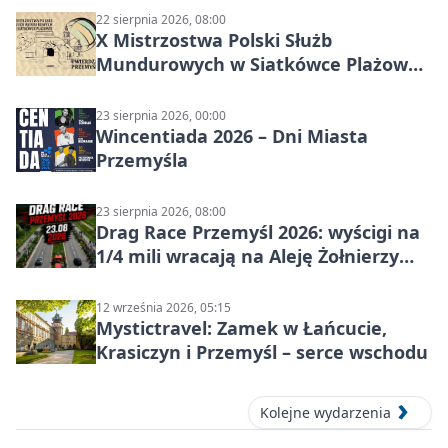
22 sierpnia 2026, 08:00
X Mistrzostwa Polski Służb
Mundurowych w Siatkówce Plażowej
w Przemyślu
23 sierpnia 2026, 00:00
Wincentiada 2026 – Dni Miasta
Przemyśla
23 sierpnia 2026, 08:00
Drag Race Przemyśl 2026: wyścigi na
1/4 mili wracają na Aleję Żołnierzy
Wyklętych
12 września 2026, 05:15
Mystictravel: Zamek w Łańcucie,
Krasiczyn i Przemyśl – serce wschodu
Kolejne wydarzenia