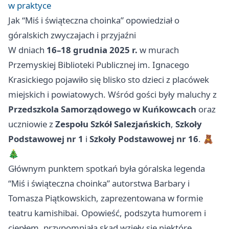
w praktyce
Jak “Miś i świąteczna choinka” opowiedział o
góralskich zwyczajach i przyjaźni
W dniach
16–18 grudnia 2025 r.
w murach
Przemyskiej Biblioteki Publicznej im. Ignacego
Krasickiego pojawiło się blisko sto dzieci z placówek
miejskich i powiatowych. Wśród gości były maluchy z
Przedszkola Samorządowego w Kuńkowcach
oraz
uczniowie z
Zespołu Szkół Salezjańskich
,
Szkoły
Podstawowej nr 1
i
Szkoły Podstawowej nr 16
. 🧸
🎄
Głównym punktem spotkań była góralska legenda
“Miś i świąteczna choinka” autorstwa Barbary i
Tomasza Piątkowskich, zaprezentowana w formie
teatru kamishibai. Opowieść, podszyta humorem i
ciepłem, przypomniała skąd wzięły się niektóre