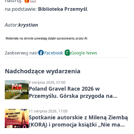
nastrój. 🎁📖
na podstawie:
Biblioteka Przemyśl
.
Autor:
krystian
Zaobserwuj nas!
Facebook
Google News
Nadchodzące wydarzenia
8 sierpnia 2026, 07:00
Poland Gravel Race 2026 w
Przemyślu. Górska przygoda na
szutrach Karpat
11 sierpnia 2026, 17:00
Spotkanie autorskie z Mileną Ziembą
(KORĄ) i promocja książki „Nie mam
czasu na raka! Jestem zajęta życiem”