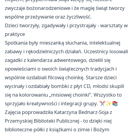
zwyczaje bożonarodzeniowe i że magię świąt tworzy
wspólne przeżywanie oraz życzliwość.
Dzieci tworzyły, zgadywały i przystrajały - warsztaty w
praktyce
Spotkania były mieszanką słuchania, intelektualnej
zabawy i rękodzielniczych działań. Uczestnicy losowali
zagadki z kalendarza adwentowego, dzielili się
opowieściami o swoich świątecznych tradycjach i
wspólnie ozdabiali filcową choinkę. Starsze dzieci
wycinały i ozdabiały bombki z płyt CD, młodsi skupili
się na kolorowaniu „misiowej choinki”. Wszystko to
sprzyjało kreatywności i integracji grupy. ✂️✨📚
Zajęcia poprowadziła Katarzyna Bednarz-Soja z
Przemyskiej Biblioteki Publicznej - to dzięki niej
biblioteczne półki z książkami o zimie i Bożym