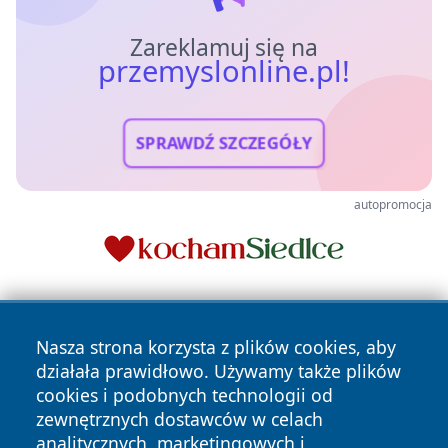
Zareklamuj się na
przemyslonline.pl!
SPRAWDŹ SZCZEGÓŁY
autopromocja
Nasza strona korzysta z plików cookies, aby
działała prawidłowo. Używamy także plików
cookies i podobnych technologii od
zewnętrznych dostawców w celach
Copyright © 2026 przemyslonline.pl Wszystkie prawa
analitycznych, marketingowych i
zastrzeżone.