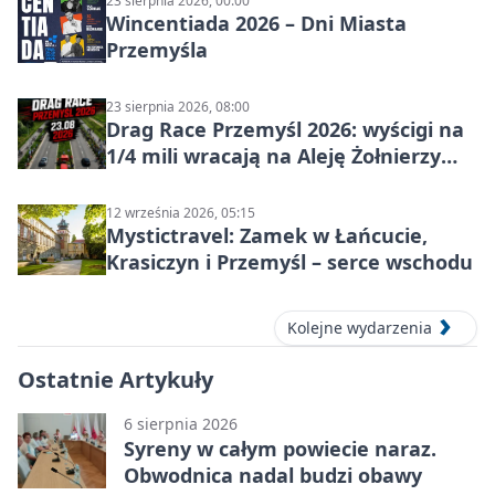
23 sierpnia 2026, 00:00
Wincentiada 2026 – Dni Miasta
Przemyśla
23 sierpnia 2026, 08:00
Drag Race Przemyśl 2026: wyścigi na
1/4 mili wracają na Aleję Żołnierzy
Wyklętych
12 września 2026, 05:15
Mystictravel: Zamek w Łańcucie,
Krasiczyn i Przemyśl – serce wschodu
Kolejne wydarzenia
Ostatnie Artykuły
6 sierpnia 2026
Syreny w całym powiecie naraz.
Obwodnica nadal budzi obawy