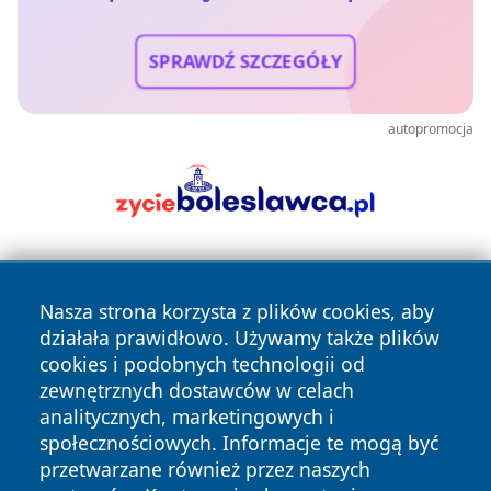
SPRAWDŹ SZCZEGÓŁY
autopromocja
Nasza strona korzysta z plików cookies, aby
działała prawidłowo. Używamy także plików
cookies i podobnych technologii od
zewnętrznych dostawców w celach
Copyright © 2026 przemyslonline.pl Wszystkie prawa
analitycznych, marketingowych i
zastrzeżone.
społecznościowych. Informacje te mogą być
przetwarzane również przez naszych