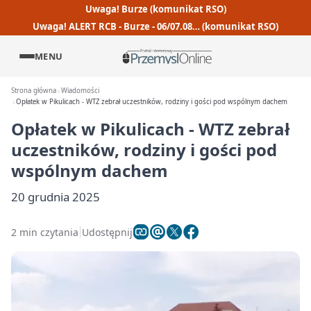
Uwaga! Burze (komunikat RSO)
Uwaga! ALERT RCB - Burze - 06/07.08… (komunikat RSO)
MENU
Strona główna
Wiadomości
Opłatek w Pikulicach - WTZ zebrał uczestników, rodziny i gości pod wspólnym dachem
Opłatek w Pikulicach - WTZ zebrał
uczestników, rodziny i gości pod
wspólnym dachem
20 grudnia 2025
2 min czytania
Udostępnij