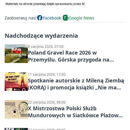
Zaobserwuj nas!
Facebook
Google News
Nadchodzące wydarzenia
8 sierpnia 2026, 07:00
Poland Gravel Race 2026 w
Przemyślu. Górska przygoda na
szutrach Karpat
11 sierpnia 2026, 17:00
Spotkanie autorskie z Mileną Ziembą
(KORĄ) i promocja książki „Nie mam
czasu na raka! Jestem zajęta życiem”
22 sierpnia 2026, 08:00
X Mistrzostwa Polski Służb
Mundurowych w Siatkówce Plażowej
w Przemyślu