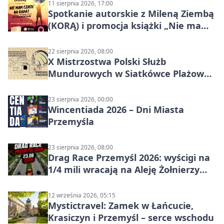
11 sierpnia 2026, 17:00
Spotkanie autorskie z Mileną Ziembą
(KORĄ) i promocja książki „Nie mam
czasu na raka! Jestem zajęta życiem”
22 sierpnia 2026, 08:00
X Mistrzostwa Polski Służb
Mundurowych w Siatkówce Plażowej
w Przemyślu
23 sierpnia 2026, 00:00
Wincentiada 2026 – Dni Miasta
Przemyśla
23 sierpnia 2026, 08:00
Drag Race Przemyśl 2026: wyścigi na
1/4 mili wracają na Aleję Żołnierzy
Wyklętych
12 września 2026, 05:15
Mystictravel: Zamek w Łańcucie,
Krasiczyn i Przemyśl – serce wschodu