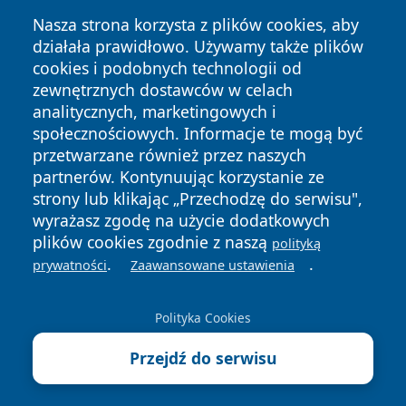
Nasza strona korzysta z plików cookies, aby
działała prawidłowo. Używamy także plików
cookies i podobnych technologii od
zewnętrznych dostawców w celach
Copyright © 2026 przemyslonline.pl Wszystkie prawa
analitycznych, marketingowych i
zastrzeżone.
społecznościowych. Informacje te mogą być
przetwarzane również przez naszych
partnerów. Kontynuując korzystanie ze
Polityka
Polityka
News
Autorzy
strony lub klikając „Przechodzę do serwisu",
Prywatności
Cookies
wyrażasz zgodę na użycie dodatkowych
plików cookies zgodnie z naszą
polityką
.
.
prywatności
Zaawansowane ustawienia
Polityka Cookies
Przejdź do serwisu