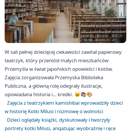
W sali pełnej dziecięcej ciekawości zawitał papierowy
teatrzyk, który przeniósł małych mieszkańców
Przemyśla
w świat japońskich opowieści i kotów.
Zajęcia zorganizowała Przemyska Biblioteka
Publiczna, a główną rolę odegrały ilustracje,
opowiadana historia i… kredki. 🐱📚🎨
Zajęcia z teatrzykiem kamishibai wprowadziły dzieci
w historię Kotki Milusi i rozmowę o wolności
Dzieci oglądały książki, dyskutowały i tworzyły
portrety kotki Milusi, angażując wyobraźnię i ręce