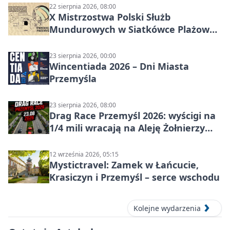
22 sierpnia 2026, 08:00
X Mistrzostwa Polski Służb
Mundurowych w Siatkówce Plażowej
w Przemyślu
23 sierpnia 2026, 00:00
Wincentiada 2026 – Dni Miasta
Przemyśla
23 sierpnia 2026, 08:00
Drag Race Przemyśl 2026: wyścigi na
1/4 mili wracają na Aleję Żołnierzy
Wyklętych
12 września 2026, 05:15
Mystictravel: Zamek w Łańcucie,
Krasiczyn i Przemyśl – serce wschodu
Kolejne wydarzenia