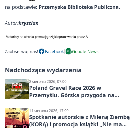
na podstawie:
Przemyska Biblioteka Publiczna
.
Autor:
krystian
Zaobserwuj nas!
Facebook
Google News
Nadchodzące wydarzenia
8 sierpnia 2026, 07:00
Poland Gravel Race 2026 w
Przemyślu. Górska przygoda na
szutrach Karpat
11 sierpnia 2026, 17:00
Spotkanie autorskie z Mileną Ziembą
(KORĄ) i promocja książki „Nie mam
czasu na raka! Jestem zajęta życiem”