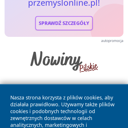
przemyslonline.pl!
SPRAWDŹ SZCZEGÓŁY
autopromocja
Nasza strona korzysta z plików cookies, aby
działała prawidłowo. Używamy także plików
cookies i podobnych technologii od
zewnętrznych dostawców w celach
Copyright © 2026 przemyslonline.pl Wszystkie prawa
analitycznych, marketingowych i
zastrzeżone.