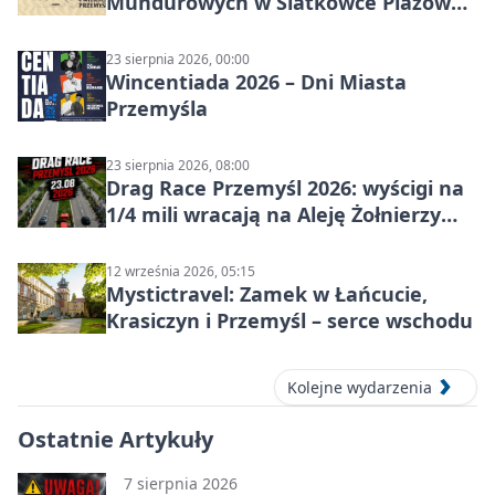
Mundurowych w Siatkówce Plażowej
w Przemyślu
23 sierpnia 2026, 00:00
Wincentiada 2026 – Dni Miasta
Przemyśla
23 sierpnia 2026, 08:00
Drag Race Przemyśl 2026: wyścigi na
1/4 mili wracają na Aleję Żołnierzy
Wyklętych
12 września 2026, 05:15
Mystictravel: Zamek w Łańcucie,
Krasiczyn i Przemyśl – serce wschodu
Kolejne wydarzenia
Ostatnie Artykuły
7 sierpnia 2026