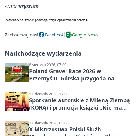
Autor:
krystian
Zaobserwuj nas!
Facebook
Google News
Nadchodzące wydarzenia
8 sierpnia 2026, 07:00
Poland Gravel Race 2026 w
Przemyślu. Górska przygoda na
szutrach Karpat
11 sierpnia 2026, 17:00
Spotkanie autorskie z Mileną Ziembą
(KORĄ) i promocja książki „Nie mam
czasu na raka! Jestem zajęta życiem”
22 sierpnia 2026, 08:00
X Mistrzostwa Polski Służb