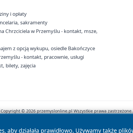
iny i opłaty
ncelaria, sakramenty
a Chrzciciela w Przemyślu - kontakt, msze,
najem z opcją wykupu, osiedle Bakończyce
rzemyślu - kontakt, pracownie, usługi
 bilety, zajęcia
Copyright © 2026 przemyslonline.pl Wszystkie prawa zastrzeżone.
es, aby działała prawidłowo. Używamy także plik
News
Autorzy
Polityka Prywatności
Polityka Cookie