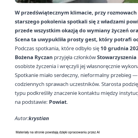
W przedświątecznym klimacie, przy rozmowach 
starszego pokolenia spotkali się z władzami pow
przede wszystkim okazją do wymiany życzeń or
Scena ta uwypukliła prosty gest, który potrafi 
Podczas spotkania, które odbyło się
10 grudnia 202
Bożena Ryczan
przyjęła członków
Stowarzyszenia 
osobiste życzenia i wręczyli jej własnoręcznie wykon
Spotkanie miało serdeczny, nieformalny przebieg —
codziennych sprawach uczestników. Starosta podzię
typu podkreśliły znaczenie kontaktu między instytu
na podstawie:
Powiat
.
Autor:
krystian