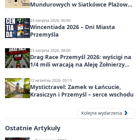
Mundurowych w Siatkówce Plażowej
w Przemyślu
23 sierpnia 2026, 00:00
Wincentiada 2026 – Dni Miasta
Przemyśla
23 sierpnia 2026, 08:00
Drag Race Przemyśl 2026: wyścigi na
1/4 mili wracają na Aleję Żołnierzy
Wyklętych
12 września 2026, 05:15
Mystictravel: Zamek w Łańcucie,
Krasiczyn i Przemyśl – serce wschodu
Kolejne wydarzenia
Ostatnie Artykuły