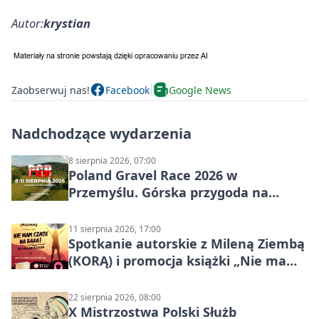
Autor:
krystian
Zaobserwuj nas!
Facebook
Google News
Nadchodzące wydarzenia
8 sierpnia 2026, 07:00
Poland Gravel Race 2026 w
Przemyślu. Górska przygoda na
szutrach Karpat
11 sierpnia 2026, 17:00
Spotkanie autorskie z Mileną Ziembą
(KORĄ) i promocja książki „Nie mam
czasu na raka! Jestem zajęta życiem”
22 sierpnia 2026, 08:00
X Mistrzostwa Polski Służb