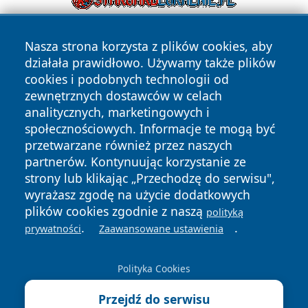
Nasza strona korzysta z plików cookies, aby
działała prawidłowo. Używamy także plików
cookies i podobnych technologii od
zewnętrznych dostawców w celach
analitycznych, marketingowych i
Copyright © 2026 przemyslonline.pl Wszystkie prawa
społecznościowych. Informacje te mogą być
zastrzeżone.
przetwarzane również przez naszych
partnerów. Kontynuując korzystanie ze
strony lub klikając „Przechodzę do serwisu",
Polityka
Polityka
News
Autorzy
wyrażasz zgodę na użycie dodatkowych
Prywatności
Cookies
plików cookies zgodnie z naszą
polityką
.
.
prywatności
Zaawansowane ustawienia
Polityka Cookies
Przejdź do serwisu