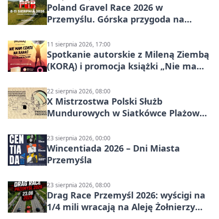
Poland Gravel Race 2026 w
Przemyślu. Górska przygoda na
szutrach Karpat
11 sierpnia 2026, 17:00
Spotkanie autorskie z Mileną Ziembą
(KORĄ) i promocja książki „Nie mam
czasu na raka! Jestem zajęta życiem”
22 sierpnia 2026, 08:00
X Mistrzostwa Polski Służb
Mundurowych w Siatkówce Plażowej
w Przemyślu
23 sierpnia 2026, 00:00
Wincentiada 2026 – Dni Miasta
Przemyśla
23 sierpnia 2026, 08:00
Drag Race Przemyśl 2026: wyścigi na
1/4 mili wracają na Aleję Żołnierzy
Wyklętych