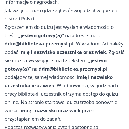
informacje o nagrodach.
Jak wziąć udział i gdzie zgłosić swój udział w quizie z
historii Polski
Zgłoszeniem do quizu jest wysłanie wiadomości o
treści
„jestem gotowy(a)”
na adres e‑mail:
ddm@biblioteka.przemysl.pl
. W wiadomości należy
podać
imię i nazwisko uczestnika oraz wiek
. Zgłosić
się można wysyłając e‑mail z tekstem
„jestem
gotowy(a)”
na
ddm@biblioteka.przemysl.pl
,
podając w tej samej wiadomości
imię i nazwisko
uczestnika oraz wiek
. W odpowiedzi, w godzinach
pracy biblioteki, uczestnik otrzyma dostęp do quizu
online. Na stronie startowej quizu trzeba ponownie
wpisać
imię i nazwisko oraz wiek
przed
przystąpieniem do zadań.
Podczas rozwiązywania pytań dostępne są