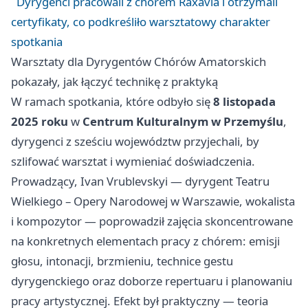
Dyrygenci pracowali z chórem Raxavia i otrzymali
certyfikaty, co podkreśliło warsztatowy charakter
spotkania
Warsztaty dla Dyrygentów Chórów Amatorskich
pokazały, jak łączyć technikę z praktyką
W ramach spotkania, które odbyło się
8 listopada
2025 roku
w
Centrum Kulturalnym w Przemyślu
,
dyrygenci z sześciu województw przyjechali, by
szlifować warsztat i wymieniać doświadczenia.
Prowadzący, Ivan Vrublevskyi — dyrygent Teatru
Wielkiego – Opery Narodowej w Warszawie, wokalista
i kompozytor — poprowadził zajęcia skoncentrowane
na konkretnych elementach pracy z chórem: emisji
głosu, intonacji, brzmieniu, technice gestu
dyrygenckiego oraz doborze repertuaru i planowaniu
pracy artystycznej. Efekt był praktyczny — teoria