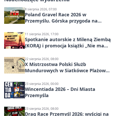
8 sierpnia 2026, 07:00
Poland Gravel Race 2026 w
Przemyślu. Górska przygoda na
szutrach Karpat
11 sierpnia 2026, 17:00
Spotkanie autorskie z Mileną Ziembą
(KORĄ) i promocja książki „Nie mam
czasu na raka! Jestem zajęta życiem”
22 sierpnia 2026, 08:00
X Mistrzostwa Polski Służb
Mundurowych w Siatkówce Plażowej
w Przemyślu
23 sierpnia 2026, 00:00
Wincentiada 2026 – Dni Miasta
Przemyśla
23 sierpnia 2026, 08:00
Drag Race Przemyśl 2026: wyścigi na