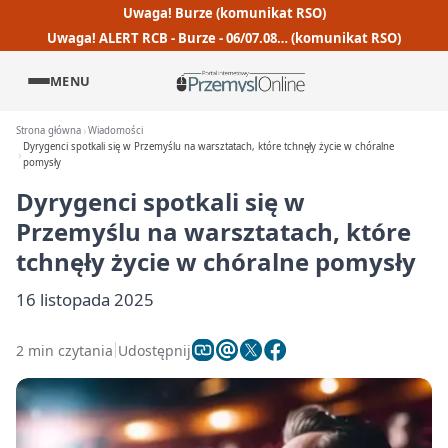
Uwaga! Burze (komunikat RSO)
Uwaga! ALERT RCB - Burze - 06/07.08… (komunikat RSO)
MENU
Strona główna
Wiadomości
Dyrygenci spotkali się w Przemyślu na warsztatach, które tchnęły życie w chóralne
pomysły
Dyrygenci spotkali się w
Przemyślu na warsztatach, które
tchnęły życie w chóralne pomysły
16 listopada 2025
2 min czytania
Udostępnij