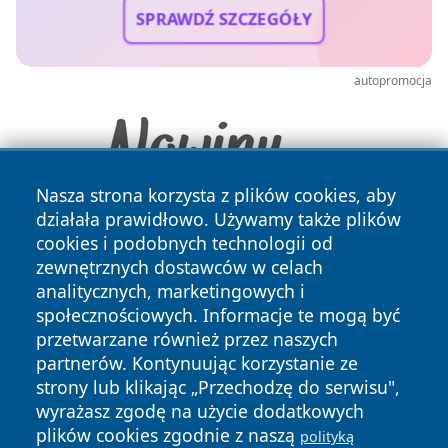
SPRAWDŹ SZCZEGÓŁY
autopromocja
Nasza strona korzysta z plików cookies, aby
działała prawidłowo. Używamy także plików
cookies i podobnych technologii od
zewnętrznych dostawców w celach
analitycznych, marketingowych i
społecznościowych. Informacje te mogą być
przetwarzane również przez naszych
Copyright © 2026 przemyslonline.pl Wszystkie prawa
partnerów. Kontynuując korzystanie ze
zastrzeżone.
strony lub klikając „Przechodzę do serwisu",
wyrażasz zgodę na użycie dodatkowych
plików cookies zgodnie z naszą
polityką
Polityka
Polityka