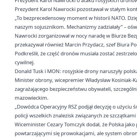
Prezydent Karol Nawrocki o ataku rosyjskich dronó
Prezydent Karol Nawrocki pozostawał w stałym kont
„To bezprecedensowy moment w historii NATO. Dzięk
naszym sojusznikom. Mechanizmy zadziałały” – oświ
Nawrocki zorganizował w nocy naradę w Biurze Bez
przekazywał również Marcin Przydacz, szef Biura Po
Podkreślił, że część dronów musiała zostać zestrzelo
cywilnej.
Donald Tusk i MON: rosyjskie drony naruszyły polsk
Minister obrony, wicepremier Władysław Kosiniak-Kam
zagrażającego bezpieczeństwu obywateli, szczególn
mazowieckim.
„Dowódca Operacyjny RSZ podjął decyzję o użyciu śr
policji wszelkich znalezisk związanych ze szczątkam
Wiceminister Cezary Tomczyk dodał, że Polska jako 
powtarzającymi się prowokacjami, ale system obrony