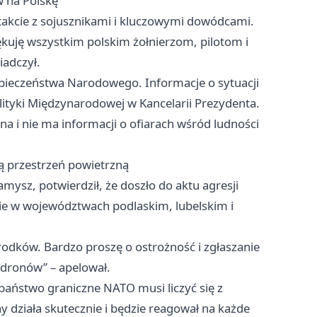
w na Polskę
akcie z sojusznikami i kluczowymi dowódcami.
uję wszystkim polskim żołnierzom, pilotom i
adczył.
pieczeństwa Narodowego. Informacje o sytuacji
lityki Międzynarodowej w Kancelarii Prezydenta.
na i nie ma informacji o ofiarach wśród ludności
ą przestrzeń powietrzną
ysz, potwierdził, że doszło do aktu agresji
ie w województwach podlaskim, lubelskim i
odków. Bardzo proszę o ostrożność i zgłaszanie
i dronów” – apelował.
państwo graniczne NATO musi liczyć się z
 działa skutecznie i będzie reagował na każde