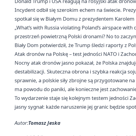
Donald Trump i USA reagują na rosyjski atak dronów
Incydent odbił się szerokim echem na świecie. Prez
spotkał się w Białym Domu z prezydentem Karolem
„What’s with Russia violating Poland’s airspace with
przestrzeń powietrzną Polski dronami? No to zaczyn
Biały Dom potwierdził, że Trump śledzi raporty z P
Atak dronów na Polskę – test jedności NATO i Zacho
Nocny atak dronów jasno pokazał, że Polska znajduje s
destabilizacji. Skuteczna obrona i szybka reakcja 
sprawnie, a polskie siły zbrojne są przygotowane na
ma powodu do paniki, ale konieczne jest zachowanie
To wydarzenie staje się kolejnym testem jedności Z
jasny sygnał: każde naruszenie jej granic będzie spo
Autor:
Tomasz Jeska