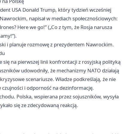
 na Polskę
ydent USA Donald Trump, który tydzień wcześniej
 Nawrockim, napisał w mediach społecznościowych:
 drones? Here we go!” („Co z tym, że Rosja narusza
amy!”).
olski i planuje rozmowę z prezydentem Nawrockim.
du
ię na pierwszej linii konfrontacji z rosyjską polityką
sojuszników udowodniły, że mechanizmy NATO działają
 kryzysowe scenariusze. Władze podkreślają, że nie
 czujności i odporność na dezinformację.
achodu. Polska, wspierana przez sojuszników, wysyła
tykało się ze zdecydowaną reakcją.