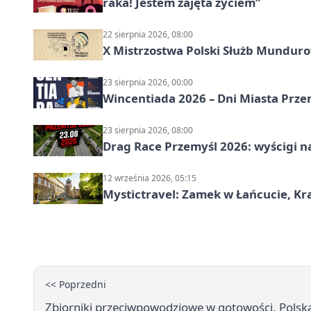
raka! Jestem zajęta życiem”
22 sierpnia 2026, 08:00
X Mistrzostwa Polski Służb Mundur
23 sierpnia 2026, 00:00
Wincentiada 2026 – Dni Miasta Prze
23 sierpnia 2026, 08:00
Drag Race Przemyśl 2026: wyścigi na
12 września 2026, 05:15
Mystictravel: Zamek w Łańcucie, Kr
<< Poprzedni
Zbiorniki przeciwpowodziowe w gotowości. Polsk