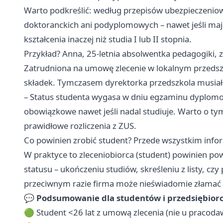
Warto podkreślić: według przepisów ubezpieczeniow
doktoranckich ani podyplomowych – nawet jeśli mają 
kształcenia inaczej niż studia I lub II stopnia.
Przykład? Anna, 25-letnia absolwentka pedagogiki, 
Zatrudniona na umowę zlecenie w lokalnym przedszko
składek. Tymczasem dyrektorka przedszkola musiała z
– Status studenta wygasa w dniu egzaminu dyplomowe
obowiązkowe nawet jeśli nadal studiuje. Warto o t
prawidłowe rozliczenia z ZUS.
Co powinien zrobić student? Przede wszystkim inf
W praktyce to zleceniobiorca (student) powinien p
statusu – ukończeniu studiów, skreśleniu z listy, cz
przeciwnym razie firma może nieświadomie złamać pr
💬
Podsumowanie dla studentów i przedsiębior
🟢 Student <26 lat z umową zlecenia (nie u pracodaw