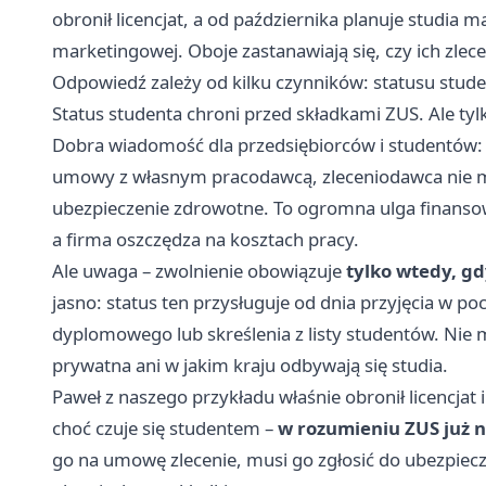
obronił licencjat, a od października planuje studia 
marketingowej. Oboje zastanawiają się, czy ich zlec
Odpowiedź zależy od kilku czynników: statusu studen
Status studenta chroni przed składkami ZUS. Ale 
Dobra wiadomość dla przedsiębiorców i studentów: jeś
umowy z własnym pracodawcą, zleceniodawca nie m
ubezpieczenie zdrowotne. To ogromna ulga finansowa
a firma oszczędza na kosztach pracy.
Ale uwaga – zwolnienie obowiązuje
tylko wtedy, g
jasno: status ten przysługuje od dnia przyjęcia w p
dyplomowego lub skreślenia z listy studentów. Nie m
prywatna ani w jakim kraju odbywają się studia.
Paweł z naszego przykładu właśnie obronił licencjat 
choć czuje się studentem –
w rozumieniu ZUS już n
go na umowę zlecenie, musi go zgłosić do ubezpie