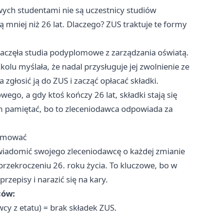
ych studentami nie są uczestnicy studiów
mniej niż 26 lat. Dlaczego? ZUS traktuje te formy
zaczęła studia podyplomowe z zarządzania oświatą.
lu myślała, że nadal przysługuje jej zwolnienie ze
głosić ją do ZUS i zacząć opłacać składki.
go, a gdy ktoś kończy 26 lat, składki stają się
ym pamiętać, bo to zleceniodawca odpowiada za
ormować
owiadomić swojego zleceniodawcę o każdej zmianie
y przekroczeniu 26. roku życia. To kluczowe, bo w
zepisy i narazić się na kary.
ców:
cy z etatu) = brak składek ZUS.