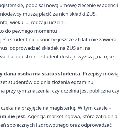
magisterskie, podpisał nową umowę zlecenie w agencji
eniodawcy muszą płacić za nich składki ZUS.
ta, wieku i… rodzaju uczelni.
tylko do pewnego momentu
li student nie ukończył jeszcze 26 lat i nie zawiera
usi odprowadzać składek na ZUS ani na
 dla obu stron – student dostaje wyższą „na rękę”,
dy dana osoba ma status studenta
. Przepisy mówią
oczet studentów do dnia złożenia egzaminu
a przy tym znaczenia, czy uczelnia jest publiczna czy
i czeka na przyjęcie na magisterkę. W tym czasie –
im nie jest
. Agencja marketingowa, która zatrudnia
czeń społecznych i zdrowotnego oraz odprowadzać