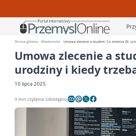
Prz
Strona główna
Wiadomości
Umowa zlecenie a student. Co zmienia 26. urod
Umowa zlecenie a stud
urodziny i kiedy trzeb
10 lipca 2025
3 min czytania
Udostępnij