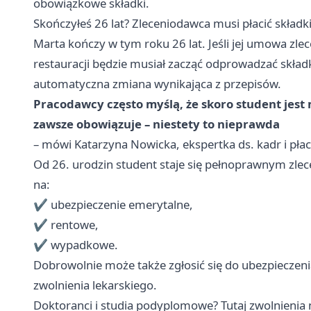
obowiązkowe składki.
Skończyłeś 26 lat? Zleceniodawca musi płacić składk
Marta kończy w tym roku 26 lat. Jeśli jej umowa zlec
restauracji będzie musiał zacząć odprowadzać składki
automatyczna zmiana wynikająca z przepisów.
Pracodawcy często myślą, że skoro student jest m
zawsze obowiązuje – niestety to nieprawda
– mówi Katarzyna Nowicka, ekspertka ds. kadr i pł
Od 26. urodzin student staje się pełnoprawnym z
na:
✔️ ubezpieczenie emerytalne,
✔️ rentowe,
✔️ wypadkowe.
Dobrowolnie może także zgłosić się do ubezpieczeni
zwolnienia lekarskiego.
Doktoranci i studia podyplomowe? Tutaj zwolnienia 