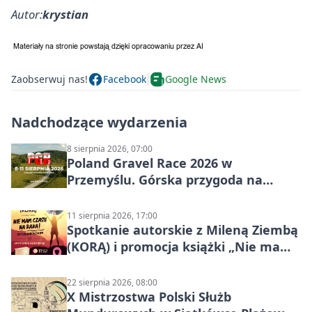
Autor:
krystian
Zaobserwuj nas!
Facebook
Google News
Nadchodzące wydarzenia
8 sierpnia 2026, 07:00
Poland Gravel Race 2026 w
Przemyślu. Górska przygoda na
szutrach Karpat
11 sierpnia 2026, 17:00
Spotkanie autorskie z Mileną Ziembą
(KORĄ) i promocja książki „Nie mam
czasu na raka! Jestem zajęta życiem”
22 sierpnia 2026, 08:00
X Mistrzostwa Polski Służb