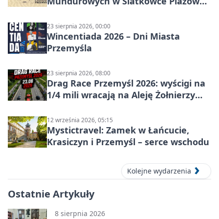
Mundurowych w Siatkówce Plażowej
w Przemyślu
23 sierpnia 2026, 00:00
Wincentiada 2026 – Dni Miasta
Przemyśla
23 sierpnia 2026, 08:00
Drag Race Przemyśl 2026: wyścigi na
1/4 mili wracają na Aleję Żołnierzy
Wyklętych
12 września 2026, 05:15
Mystictravel: Zamek w Łańcucie,
Krasiczyn i Przemyśl – serce wschodu
Kolejne wydarzenia
Ostatnie Artykuły
8 sierpnia 2026