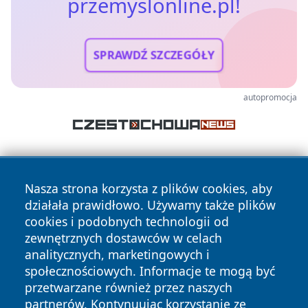
przemyslonline.pl!
SPRAWDŹ SZCZEGÓŁY
autopromocja
Nasza strona korzysta z plików cookies, aby
działała prawidłowo. Używamy także plików
cookies i podobnych technologii od
zewnętrznych dostawców w celach
Copyright © 2026 przemyslonline.pl Wszystkie prawa
analitycznych, marketingowych i
zastrzeżone.
społecznościowych. Informacje te mogą być
przetwarzane również przez naszych
partnerów. Kontynuując korzystanie ze
Polityka
Polityka