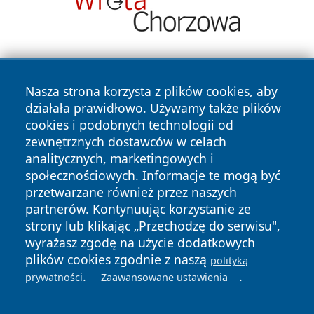
Nasza strona korzysta z plików cookies, aby
działała prawidłowo. Używamy także plików
cookies i podobnych technologii od
zewnętrznych dostawców w celach
Copyright © 2026 przemyslonline.pl Wszystkie prawa
analitycznych, marketingowych i
zastrzeżone.
społecznościowych. Informacje te mogą być
przetwarzane również przez naszych
partnerów. Kontynuując korzystanie ze
Polityka
Polityka
News
Autorzy
strony lub klikając „Przechodzę do serwisu",
Prywatności
Cookies
wyrażasz zgodę na użycie dodatkowych
plików cookies zgodnie z naszą
polityką
.
.
prywatności
Zaawansowane ustawienia