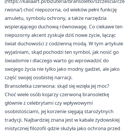
(
https://kailaart.pl/bizuteria/bransoletki/szczescia/cze
rwona/)
choć niepozorna, od wieków pełni funkcję
amuletu, symbolu ochrony, a także narzędzia
wspierającego duchową równowagę. Co ciekawe ten
niepozorny akcent zyskuje dziś nowe życie, łącząc
świat duchowości z codzienną modą. W tym artykule
wyjaśniam, skąd pochodzi ten symbol, jak nosić go
świadomie i dlaczego warto go wprowadzić do
swojego życia nie tylko jako modny gadżet, ale jako
część swojej osobistej narracji.
Bransoletka czerwona: skąd się wzięła jej moc?
Choć wiele osób kojarzy czerwoną bransoletkę
głównie z celebrytami czy wpływowymi
osobistościami, jej korzenie sięgają starożytnych
tradycji. Najbardziej znana jest w kabale żydowskiej
mistycznej filozofii gdzie służyła jako ochrona przed