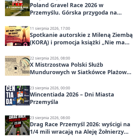
Poland Gravel Race 2026 w
Przemyślu. Górska przygoda na
szutrach Karpat
11 sierpnia 2026, 17:00
Spotkanie autorskie z Mileną Ziembą
(KORĄ) i promocja książki „Nie mam
czasu na raka! Jestem zajęta życiem”
22 sierpnia 2026, 08:00
X Mistrzostwa Polski Służb
Mundurowych w Siatkówce Plażowej
w Przemyślu
23 sierpnia 2026, 00:00
Wincentiada 2026 – Dni Miasta
Przemyśla
23 sierpnia 2026, 08:00
Drag Race Przemyśl 2026: wyścigi na
1/4 mili wracają na Aleję Żołnierzy
Wyklętych