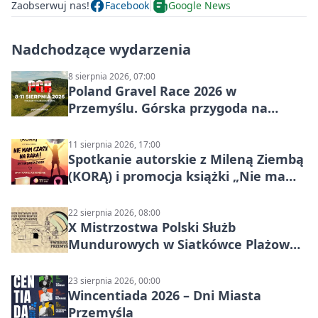
Zaobserwuj nas!
Facebook
Google News
Nadchodzące wydarzenia
8 sierpnia 2026, 07:00
Poland Gravel Race 2026 w
Przemyślu. Górska przygoda na
szutrach Karpat
11 sierpnia 2026, 17:00
Spotkanie autorskie z Mileną Ziembą
(KORĄ) i promocja książki „Nie mam
czasu na raka! Jestem zajęta życiem”
22 sierpnia 2026, 08:00
X Mistrzostwa Polski Służb
Mundurowych w Siatkówce Plażowej
w Przemyślu
23 sierpnia 2026, 00:00
Wincentiada 2026 – Dni Miasta
Przemyśla