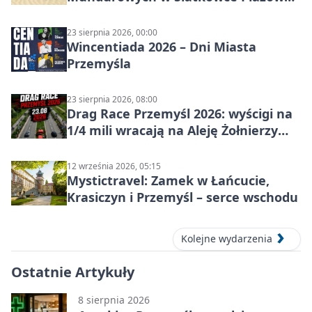
w Przemyślu
23 sierpnia 2026, 00:00
Wincentiada 2026 – Dni Miasta
Przemyśla
23 sierpnia 2026, 08:00
Drag Race Przemyśl 2026: wyścigi na
1/4 mili wracają na Aleję Żołnierzy
Wyklętych
12 września 2026, 05:15
Mystictravel: Zamek w Łańcucie,
Krasiczyn i Przemyśl – serce wschodu
Kolejne wydarzenia
Ostatnie Artykuły
8 sierpnia 2026