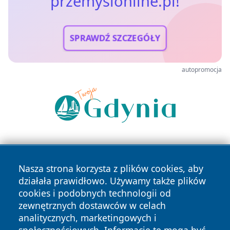
przemyslonline.pl!
SPRAWDŹ SZCZEGÓŁY
autopromocja
Nasza strona korzysta z plików cookies, aby
działała prawidłowo. Używamy także plików
cookies i podobnych technologii od
zewnętrznych dostawców w celach
Copyright © 2026 przemyslonline.pl Wszystkie prawa
analitycznych, marketingowych i
zastrzeżone.