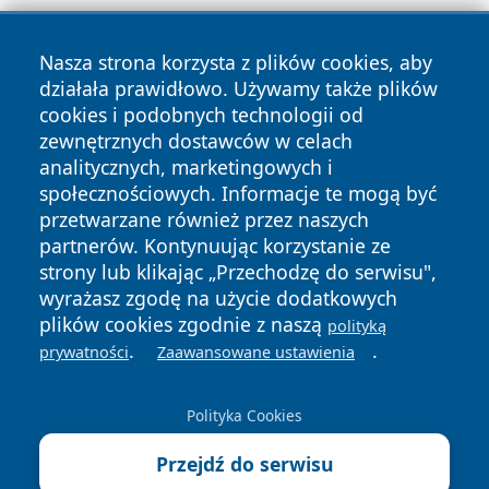
Nasza strona korzysta z plików cookies, aby
działała prawidłowo. Używamy także plików
cookies i podobnych technologii od
zewnętrznych dostawców w celach
Copyright © 2026 przemyslonline.pl Wszystkie prawa
analitycznych, marketingowych i
zastrzeżone.
społecznościowych. Informacje te mogą być
przetwarzane również przez naszych
partnerów. Kontynuując korzystanie ze
Polityka
Polityka
News
Autorzy
strony lub klikając „Przechodzę do serwisu",
Prywatności
Cookies
wyrażasz zgodę na użycie dodatkowych
plików cookies zgodnie z naszą
polityką
.
.
prywatności
Zaawansowane ustawienia
Polityka Cookies
Przejdź do serwisu