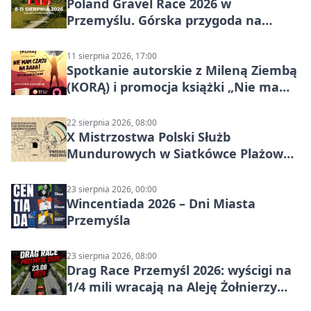
Poland Gravel Race 2026 w
Przemyślu. Górska przygoda na
szutrach Karpat
11 sierpnia 2026, 17:00
Spotkanie autorskie z Mileną Ziembą
(KORĄ) i promocja książki „Nie mam
czasu na raka! Jestem zajęta życiem”
22 sierpnia 2026, 08:00
X Mistrzostwa Polski Służb
Mundurowych w Siatkówce Plażowej
w Przemyślu
23 sierpnia 2026, 00:00
Wincentiada 2026 – Dni Miasta
Przemyśla
23 sierpnia 2026, 08:00
Drag Race Przemyśl 2026: wyścigi na
1/4 mili wracają na Aleję Żołnierzy
Wyklętych