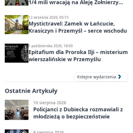
1/4 mili wracają na Aleję Żołnierzy
Wyklętych
12 września 2026, 05:15
Mystictravel: Zamek w Łańcucie,
Krasiczyn i Przemyśl – serce wschodu
1 października 2026, 18:00
Epitafium dla Proroka Ilji – misterium
wierszalińskie w Przemyślu
Kolejne wydarzenia
Ostatnie Artykuły
10 sierpnia 2026
Policjanci z Dubiecka rozmawiali z
młodzieżą o bezpieczeństwie
9 sierpnia 2026