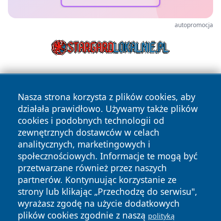
autopromocja
Nasza strona korzysta z plików cookies, aby
działała prawidłowo. Używamy także plików
cookies i podobnych technologii od
zewnętrznych dostawców w celach
Copyright © 2026 przemyslonline.pl Wszystkie prawa
analitycznych, marketingowych i
zastrzeżone.
społecznościowych. Informacje te mogą być
przetwarzane również przez naszych
partnerów. Kontynuując korzystanie ze
Polityka
Polityka
News
Autorzy
strony lub klikając „Przechodzę do serwisu",
Prywatności
Cookies
wyrażasz zgodę na użycie dodatkowych
plików cookies zgodnie z naszą
polityką