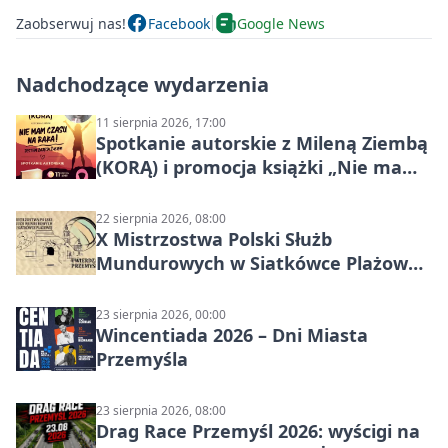
Zaobserwuj nas!
Facebook
Google News
Nadchodzące wydarzenia
11 sierpnia 2026, 17:00
Spotkanie autorskie z Mileną Ziembą
(KORĄ) i promocja książki „Nie mam
czasu na raka! Jestem zajęta życiem”
22 sierpnia 2026, 08:00
X Mistrzostwa Polski Służb
Mundurowych w Siatkówce Plażowej
w Przemyślu
23 sierpnia 2026, 00:00
Wincentiada 2026 – Dni Miasta
Przemyśla
23 sierpnia 2026, 08:00
Drag Race Przemyśl 2026: wyścigi na