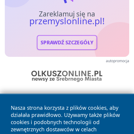
Zareklamuj się na
przemyslonline.pl!
SPRAWDŹ SZCZEGÓŁY
autopromocja
Nasza strona korzysta z plików cookies, aby
działała prawidłowo. Używamy także plików
cookies i podobnych technologii od
zewnętrznych dostawców w celach
Copyright © 2026 przemyslonline.pl Wszystkie prawa