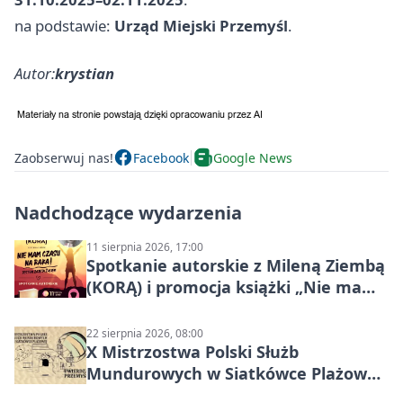
na podstawie:
Urząd Miejski Przemyśl
.
Autor:
krystian
Zaobserwuj nas!
Facebook
Google News
Nadchodzące wydarzenia
11 sierpnia 2026, 17:00
Spotkanie autorskie z Mileną Ziembą
(KORĄ) i promocja książki „Nie mam
czasu na raka! Jestem zajęta życiem”
22 sierpnia 2026, 08:00
X Mistrzostwa Polski Służb
Mundurowych w Siatkówce Plażowej
w Przemyślu