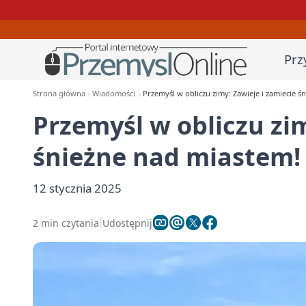
Prz
Strona główna
Wiadomości
Przemyśl w obliczu zimy: Zawieje i zamiecie ś
Przemyśl w obliczu zim
śnieżne nad miastem!
12 stycznia 2025
2 min czytania
Udostępnij