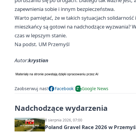
poruszaniu się po drogach. Dlatego tak ważne jest, 
zapewnienia sobie i innym bezpieczeństwa.
Warto pamiętać, że w takich sytuacjach solidarnoś
mieszkańcy są gotowi na nadchodzące wyzwania? W
czas w lepszym stanie.
Na podst. UM Przemyśl
Autor:
krystian
Zaobserwuj nas!
Facebook
Google News
Nadchodzące wydarzenia
8 sierpnia 2026, 07:00
Poland Gravel Race 2026 w Przemyśl