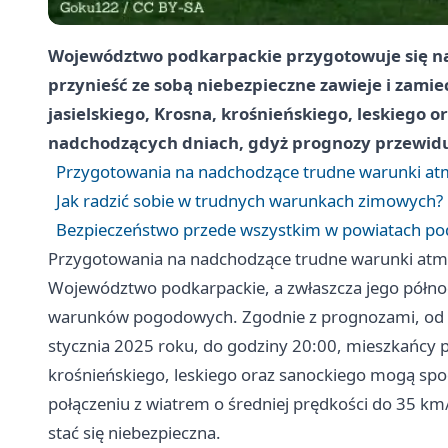
Województwo podkarpackie przygotowuje się na
przynieść ze sobą niebezpieczne zawieje i zami
jasielskiego, Krosna, krośnieńskiego, leskiego o
nadchodzących dniach, gdyż prognozy przewiduj
Przygotowania na nadchodzące trudne warunki at
Jak radzić sobie w trudnych warunkach zimowych?
Bezpieczeństwo przede wszystkim w powiatach po
Przygotowania na nadchodzące trudne warunki atm
Województwo podkarpackie, a zwłaszcza jego północ
warunków pogodowych. Zgodnie z prognozami, od 11
stycznia 2025 roku, do godziny 20:00, mieszkańcy p
krośnieńskiego, leskiego oraz sanockiego mogą sp
połączeniu z wiatrem o średniej prędkości do 35 k
stać się niebezpieczna.