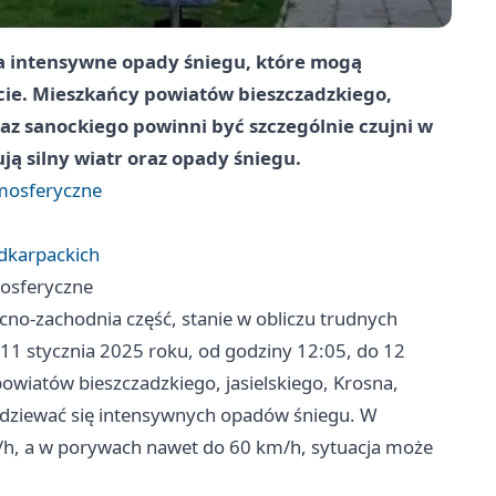
 intensywne opady śniegu, które mogą
ecie. Mieszkańcy powiatów bieszczadzkiego,
raz sanockiego powinni być szczególnie czujni w
ą silny wiatr oraz opady śniegu.
mosferyczne
dkarpackich
osferyczne
no-zachodnia część, stanie w obliczu trudnych
 stycznia 2025 roku, od godziny 12:05, do 12
owiatów bieszczadzkiego, jasielskiego, Krosna,
odziewać się intensywnych opadów śniegu. W
m/h, a w porywach nawet do 60 km/h, sytuacja może