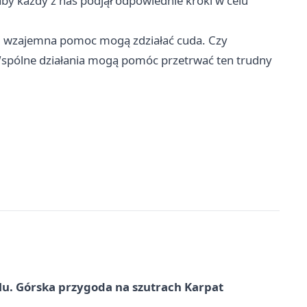
aby każdy z nas podjął odpowiednie kroki w celu
ć i wzajemna pomoc mogą zdziałać cuda. Czy
spólne działania mogą pomóc przetrwać ten trudny
u. Górska przygoda na szutrach Karpat