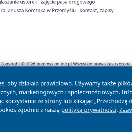
łaszanie usterek i zajęcie pasa drogowego
a Janusza Korczaka w Przemyślu - kontakt, zapisy,
Copyright © 2026 przemyslonline.pl Wszystkie prawa zastrzeżone.
es, aby działała prawidłowo. Używamy także plik
News
Autorzy
Polityka Prywatności
Polityka Cookie
cznych, marketingowych i społecznościowych. Inf
 korzystanie ze strony lub klikając „Przechodzę 
ookies zgodnie z naszą
polityką prywatności
.
Zaaw