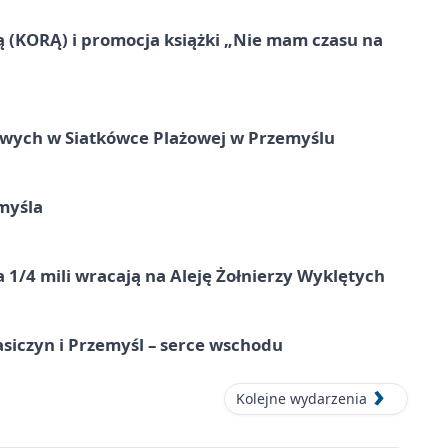
ą (KORĄ) i promocja książki „Nie mam czasu na
owych w Siatkówce Plażowej w Przemyślu
myśla
 1/4 mili wracają na Aleję Żołnierzy Wyklętych
asiczyn i Przemyśl – serce wschodu
Kolejne wydarzenia