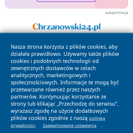
autopromocja
Nasza strona korzysta z plików cookies, aby
działała prawidłowo. Używamy także plików
cookies i podobnych technologii od
zewnętrznych dostawców w celach
analitycznych, marketingowych i
Copyright © 2026 przemyslonline.pl Wszystkie prawa
społecznościowych. Informacje te mogą być
zastrzeżone.
przetwarzane również przez naszych
partnerów. Kontynuując korzystanie ze
strony lub klikając „Przechodzę do serwisu",
Polityka
Polityka
wyrażasz zgodę na użycie dodatkowych
News
Autorzy
Prywatności
Cookies
plików cookies zgodnie z naszą
polityką
.
.
prywatności
Zaawansowane ustawienia