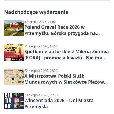
Nadchodzące wydarzenia
8 sierpnia 2026, 07:00
Poland Gravel Race 2026 w
Przemyślu. Górska przygoda na
szutrach Karpat
11 sierpnia 2026, 17:00
Spotkanie autorskie z Mileną Ziembą
(KORĄ) i promocja książki „Nie mam
czasu na raka! Jestem zajęta życiem”
22 sierpnia 2026, 08:00
X Mistrzostwa Polski Służb
Mundurowych w Siatkówce Plażowej
w Przemyślu
23 sierpnia 2026, 00:00
Wincentiada 2026 – Dni Miasta
Przemyśla