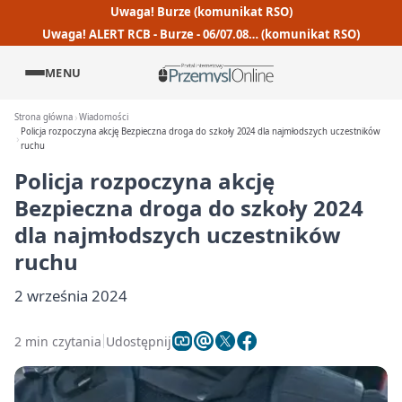
Uwaga! Burze (komunikat RSO)
Uwaga! ALERT RCB - Burze - 06/07.08… (komunikat RSO)
MENU
Strona główna
Wiadomości
Policja rozpoczyna akcję Bezpieczna droga do szkoły 2024 dla najmłodszych uczestników
ruchu
Policja rozpoczyna akcję
Bezpieczna droga do szkoły 2024
dla najmłodszych uczestników
ruchu
2 września 2024
2 min czytania
Udostępnij