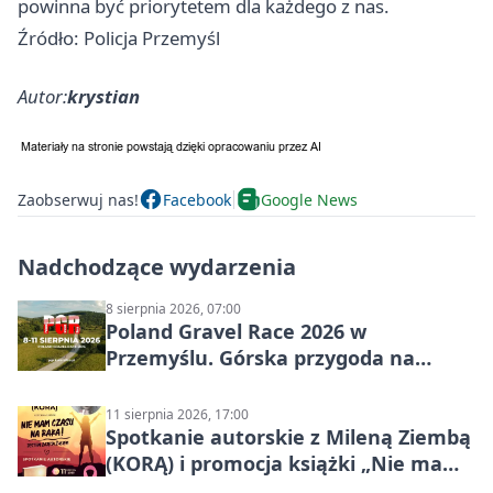
powinna być priorytetem dla każdego z nas.
Źródło: Policja Przemyśl
Autor:
krystian
Zaobserwuj nas!
Facebook
Google News
Nadchodzące wydarzenia
8 sierpnia 2026, 07:00
Poland Gravel Race 2026 w
Przemyślu. Górska przygoda na
szutrach Karpat
11 sierpnia 2026, 17:00
Spotkanie autorskie z Mileną Ziembą
(KORĄ) i promocja książki „Nie mam
czasu na raka! Jestem zajęta życiem”