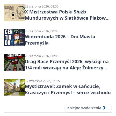
22 sierpnia 2026, 08:00
X Mistrzostwa Polski Służb
Mundurowych w Siatkówce Plażowej
w Przemyślu
23 sierpnia 2026, 00:00
Wincentiada 2026 – Dni Miasta
Przemyśla
23 sierpnia 2026, 08:00
Drag Race Przemyśl 2026: wyścigi na
1/4 mili wracają na Aleję Żołnierzy
Wyklętych
12 września 2026, 05:15
Mystictravel: Zamek w Łańcucie,
Krasiczyn i Przemyśl – serce wschodu
Kolejne wydarzenia