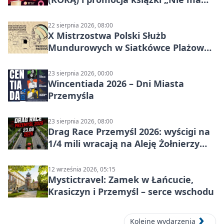
czasu na raka! Jestem zajęta życiem”
22 sierpnia 2026, 08:00
X Mistrzostwa Polski Służb
Mundurowych w Siatkówce Plażowej
w Przemyślu
23 sierpnia 2026, 00:00
Wincentiada 2026 – Dni Miasta
Przemyśla
23 sierpnia 2026, 08:00
Drag Race Przemyśl 2026: wyścigi na
1/4 mili wracają na Aleję Żołnierzy
Wyklętych
12 września 2026, 05:15
Mystictravel: Zamek w Łańcucie,
Krasiczyn i Przemyśl – serce wschodu
Kolejne wydarzenia