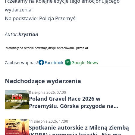
i czekamy na kolejne edycje tego emocjonującego
wydarzenia!
Na podstawie: Policja Przemyśl
Autor:
krystian
Zaobserwuj nas!
Facebook
Google News
Nadchodzące wydarzenia
8 sierpnia 2026, 07:00
Poland Gravel Race 2026 w
Przemyślu. Górska przygoda na
szutrach Karpat
11 sierpnia 2026, 17:00
Spotkanie autorskie z Mileną Ziembą
(KORĄ) i promocja książki „Nie mam