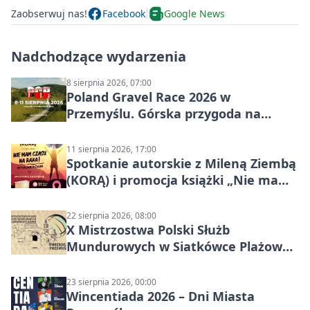
Zaobserwuj nas!
Facebook
Google News
Nadchodzące wydarzenia
8 sierpnia 2026, 07:00
Poland Gravel Race 2026 w
Przemyślu. Górska przygoda na
szutrach Karpat
11 sierpnia 2026, 17:00
Spotkanie autorskie z Mileną Ziembą
(KORĄ) i promocja książki „Nie mam
czasu na raka! Jestem zajęta życiem”
22 sierpnia 2026, 08:00
X Mistrzostwa Polski Służb
Mundurowych w Siatkówce Plażowej
w Przemyślu
23 sierpnia 2026, 00:00
Wincentiada 2026 – Dni Miasta