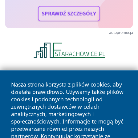
SPRAWDŹ SZCZEGÓŁY
autopromocja
Nasza strona korzysta z plików cookies, aby
działała prawidłowo. Używamy także plików
cookies i podobnych technologii od
zewnętrznych dostawców w celach
Copyright © 2026 przemyslonline.pl Wszystkie prawa
analitycznych, marketingowych i
zastrzeżone.
społecznościowych. Informacje te mogą być
przetwarzane również przez naszych
partnerów. Kontynuując korzystanie ze
Polityka
Polityka