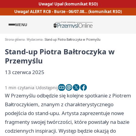
Uwaga! Upał (komunikat RSO)
Uwaga! ALERT RCB - Burze - 06/07.08… (komunikat RSO)
MENU
Strona główna
Wydarzenia
Stand-up Piotra Bałtroczyka w Przemyślu
Stand-up Piotra Bałtroczyka w
Przemyślu
13 czerwca 2025
1 min czytania
Udostępnij
W Przemyślu odbędzie się kolejne spotkanie z Piotrem
Bałtroczykiem, znanym z charakterystycznego
podejścia do stand-upu. Artysta zaprezentuje nowe
fragmenty swojej twórczości, które powstały na bazie
codziennych inspiracji. Występ będzie okazją do