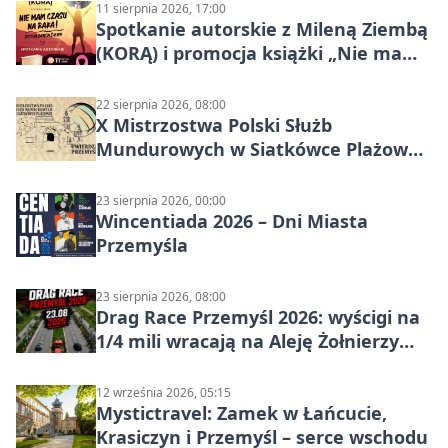
11 sierpnia 2026, 17:00
Spotkanie autorskie z Mileną Ziembą
(KORĄ) i promocja książki „Nie mam
czasu na raka! Jestem zajęta życiem”
22 sierpnia 2026, 08:00
X Mistrzostwa Polski Służb
Mundurowych w Siatkówce Plażowej
w Przemyślu
23 sierpnia 2026, 00:00
Wincentiada 2026 – Dni Miasta
Przemyśla
23 sierpnia 2026, 08:00
Drag Race Przemyśl 2026: wyścigi na
1/4 mili wracają na Aleję Żołnierzy
Wyklętych
12 września 2026, 05:15
Mystictravel: Zamek w Łańcucie,
Krasiczyn i Przemyśl – serce wschodu