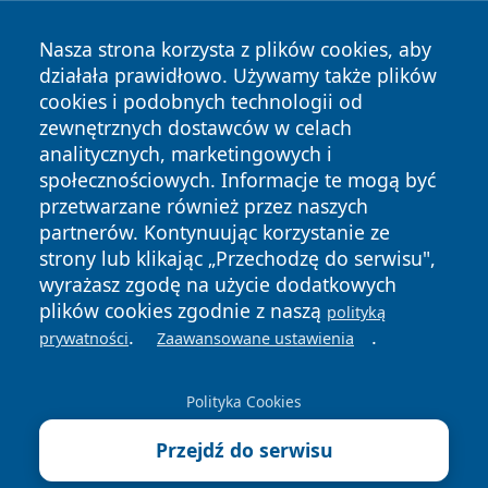
Nasza strona korzysta z plików cookies, aby
działała prawidłowo. Używamy także plików
cookies i podobnych technologii od
zewnętrznych dostawców w celach
Copyright © 2026 przemyslonline.pl Wszystkie prawa
analitycznych, marketingowych i
zastrzeżone.
społecznościowych. Informacje te mogą być
przetwarzane również przez naszych
partnerów. Kontynuując korzystanie ze
Polityka
Polityka
News
Autorzy
strony lub klikając „Przechodzę do serwisu",
Prywatności
Cookies
wyrażasz zgodę na użycie dodatkowych
plików cookies zgodnie z naszą
polityką
.
.
prywatności
Zaawansowane ustawienia
Polityka Cookies
Przejdź do serwisu