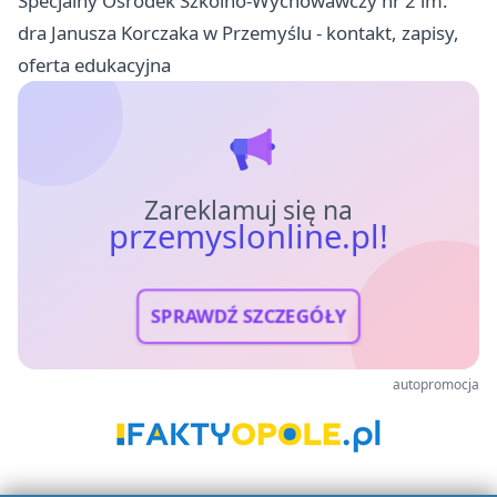
Specjalny Ośrodek Szkolno-Wychowawczy nr 2 im.
dra Janusza Korczaka w Przemyślu - kontakt, zapisy,
oferta edukacyjna
Zareklamuj się na
przemyslonline.pl!
SPRAWDŹ SZCZEGÓŁY
autopromocja