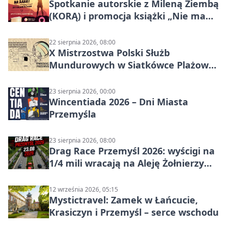
Spotkanie autorskie z Mileną Ziembą
(KORĄ) i promocja książki „Nie mam
czasu na raka! Jestem zajęta życiem”
22 sierpnia 2026, 08:00
X Mistrzostwa Polski Służb
Mundurowych w Siatkówce Plażowej
w Przemyślu
23 sierpnia 2026, 00:00
Wincentiada 2026 – Dni Miasta
Przemyśla
23 sierpnia 2026, 08:00
Drag Race Przemyśl 2026: wyścigi na
1/4 mili wracają na Aleję Żołnierzy
Wyklętych
12 września 2026, 05:15
Mystictravel: Zamek w Łańcucie,
Krasiczyn i Przemyśl – serce wschodu