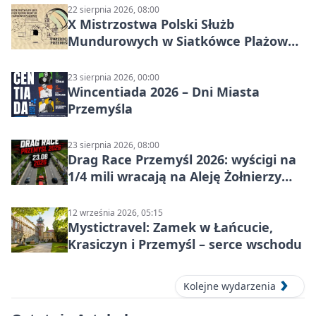
22 sierpnia 2026, 08:00
X Mistrzostwa Polski Służb
Mundurowych w Siatkówce Plażowej
w Przemyślu
23 sierpnia 2026, 00:00
Wincentiada 2026 – Dni Miasta
Przemyśla
23 sierpnia 2026, 08:00
Drag Race Przemyśl 2026: wyścigi na
1/4 mili wracają na Aleję Żołnierzy
Wyklętych
12 września 2026, 05:15
Mystictravel: Zamek w Łańcucie,
Krasiczyn i Przemyśl – serce wschodu
Kolejne wydarzenia