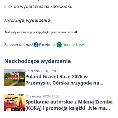
Link do wydarzenia na Facebooku
Autor:
info_wydarzenia
Zaobserwuj nas!
Facebook
Google News
Nadchodzące wydarzenia
8 sierpnia 2026, 07:00
Poland Gravel Race 2026 w
Przemyślu. Górska przygoda na
szutrach Karpat
11 sierpnia 2026, 17:00
Spotkanie autorskie z Mileną Ziembą
(KORĄ) i promocja książki „Nie mam
czasu na raka! Jestem zajęta życiem”