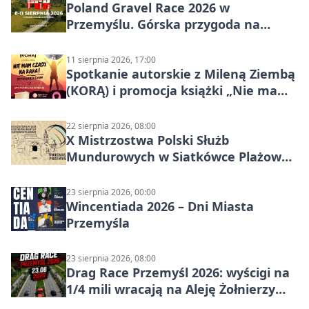
Poland Gravel Race 2026 w
Przemyślu. Górska przygoda na
szutrach Karpat
11 sierpnia 2026, 17:00
Spotkanie autorskie z Mileną Ziembą
(KORĄ) i promocja książki „Nie mam
czasu na raka! Jestem zajęta życiem”
22 sierpnia 2026, 08:00
X Mistrzostwa Polski Służb
Mundurowych w Siatkówce Plażowej
w Przemyślu
23 sierpnia 2026, 00:00
Wincentiada 2026 – Dni Miasta
Przemyśla
23 sierpnia 2026, 08:00
Drag Race Przemyśl 2026: wyścigi na
1/4 mili wracają na Aleję Żołnierzy
Wyklętych