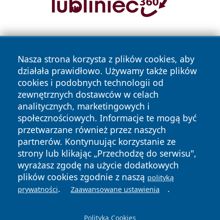
Nasza strona korzysta z plików cookies, aby
działała prawidłowo. Używamy także plików
cookies i podobnych technologii od
zewnętrznych dostawców w celach
Copyright © 2026 przemyslonline.pl Wszystkie prawa
analitycznych, marketingowych i
zastrzeżone.
społecznościowych. Informacje te mogą być
przetwarzane również przez naszych
partnerów. Kontynuując korzystanie ze
Polityka
Polityka
News
Autorzy
strony lub klikając „Przechodzę do serwisu",
Prywatności
Cookies
wyrażasz zgodę na użycie dodatkowych
plików cookies zgodnie z naszą
polityką
.
.
prywatności
Zaawansowane ustawienia
Polityka Cookies